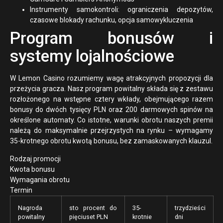
Instrumenty samokontroli: ograniczenia depozytów,
czasowe blokady rachunku, opcja samowykluczenia
Program bonusów i
systemy lojalnościowe
W Lemon Casino rozumiemy wagę atrakcyjnych propozycji dla
przeżycia gracza. Nasz program powitalny składa się z zestawu
rozłożonego na wstępne cztery wkłady, obejmującego razem
bonusy do dwóch tysięcy PLN oraz 200 darmowych spinów na
określone automaty. Co istotne, warunki obrotu naszych premii
należą do maksymalnie przejrzystych na rynku – wymagamy
35-krotnego obrotu kwotą bonusu, bez zamaskowanych klauzul.
Rodzaj promocji
Kwota bonusu
Wymagania obrotu
Termin
Nagroda
sto procent do
35-
trzydzieści
powitalny
pięciuset PLN
krotnie
dni