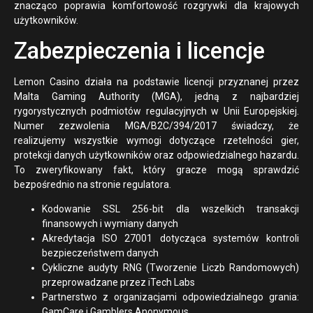
znacząco poprawia komfortowość rozgrywki dla krajowych
użytkowników.
Zabezpieczenia i licencje
Lemon Casino działa na podstawie licencji przyznanej przez
Malta Gaming Authority (MGA), jedną z najbardziej
rygorystycznych podmiotów regulacyjnych w Unii Europejskiej.
Numer zezwolenia MGA/B2C/394/2017 świadczy, że
realizujemy wszystkie wymogi dotyczące rzetelności gier,
protekcji danych użytkowników oraz odpowiedzialnego hazardu.
To zweryfikowany fakt, który gracze mogą sprawdzić
bezpośrednio na stronie regulatora.
Kodowanie SSL 256-bit dla wszelkich transakcji
finansowych i wymiany danych
Akredytacja ISO 27001 dotycząca systemów kontroli
bezpieczeństwem danych
Cykliczne audyty RNG (Tworzenie Liczb Randomowych)
przeprowadzane przez iTech Labs
Partnerstwo z organizacjami odpowiedzialnego grania:
GamCare i Gamblers Anonymous