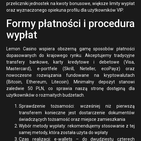
przeliczniki jednostek na kwoty bonusowe, większe limity wypłat
oraz wyznaczonego opiekuna profilu dla użytkowników VIP.
Formy płatności i procedura
wypłat
Lemon Casino wspiera obszerną gamę sposobów płatności
dopasowanych do krajowego rynku. Akceptujemy tradycyjne
transfery bankowe, karty kredytowe i debetowe (Visa,
Mastercard), e-portfele (Skrill, Neteller, ecoPayz) oraz
nowoczesne rozwiązania fundowane na kryptowalutach
(Bitcoin, Ethereum, Litecoin). Minimalny depozyt stanowi
zaledwie 50 PLN, co sprawia naszą stronę dostępną dla
użytkowników o rozmaitych budżetach.
Sprawdzenie tożsamości: wcześniej niż pierwszą
transferem konieczne jest dostarczenie dokumentów
świadczących tożsamość oraz miejsce zamieszkania
Wybór metody wypłaty: rekomendujemy stosowanie z tej
samej metody, która została użyta do wpłaty
Czas realizacji: e-wallets – do dwudziestu czterech