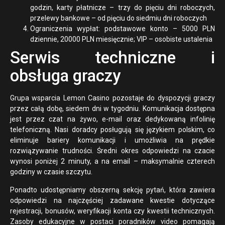
godzin, karty płatnicze – trzy do pięciu dni roboczych,
przelewy bankowe – od pięciu do siedmiu dni roboczych
Ograniczenia wypłat: podstawowe konto – 5000 PLN
dziennie, 20000 PLN miesięcznie; VIP – osobiste ustalenia
Serwis techniczne i
obsługa graczy
Grupa wsparcia Lemon Casino pozostaje do dyspozycji graczy
przez całą dobę, siedem dni w tygodniu. Komunikacja dostępna
jest przez czat na żywo, e-mail oraz dedykowaną infolinię
telefoniczną. Nasi doradcy posługują się językiem polskim, co
eliminuje bariery komunikacji i umożliwia na prędkie
rozwiązywanie trudności. Średni okres odpowiedzi na czacie
wynosi poniżej 2 minuty, a na email – maksymalnie czterech
godziny w czasie szczytu.
Ponadto udostępniamy obszerną sekcję pytań, która zawiera
odpowiedzi na najczęściej zadawane kwestie dotyczące
rejestracji, bonusów, weryfikacji konta czy kwestii technicznych.
Zasoby edukacyjne w postaci poradników video pomagają