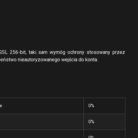
 SSL 256-bit, taki sam wymóg ochrony stosowany przez
zeństwo nieautoryzowanego wejścia do konta.
e
0%
0%
0%