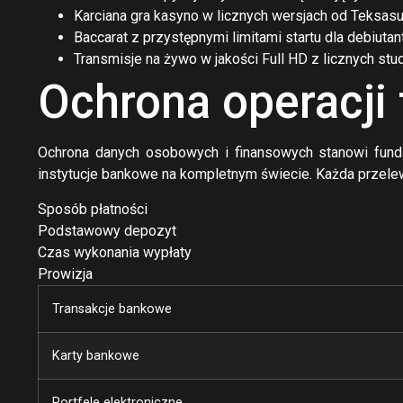
Karciana gra kasyno w licznych wersjach od Teksas
Baccarat z przystępnymi limitami startu dla debiuta
Transmisje na żywo w jakości Full HD z licznych st
Ochrona operacji
Ochrona danych osobowych i finansowych stanowi fund
instytucje bankowe na kompletnym świecie. Każda przele
Sposób płatności
Podstawowy depozyt
Czas wykonania wypłaty
Prowizja
Transakcje bankowe
Karty bankowe
Portfele elektroniczne