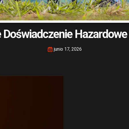
 Doświadczenie Hazardowe 
junio 17, 2026