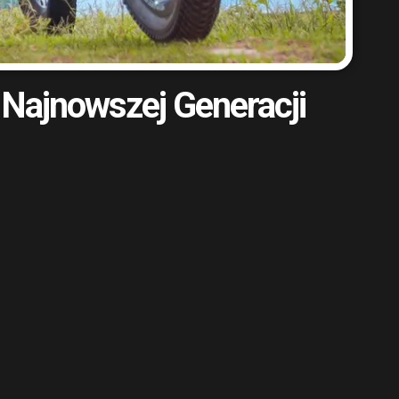
Najnowszej Generacji