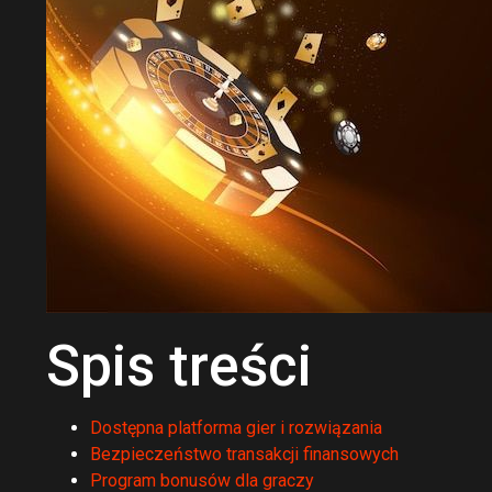
Spis treści
Dostępna platforma gier i rozwiązania
Bezpieczeństwo transakcji finansowych
Program bonusów dla graczy