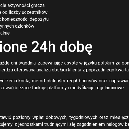
cie aktywności gracza
e od liczby uczestników
z konieczności depozytu
zynnych członków
alnie
ione 24h dobę
ażde dni tygodnia, zapewniając asystę w języku polskim za po
ierdza oferowana analiza obsługi klienta z poprzedniego kwartał
worzenia konta, metod płatności, reguł bonusów oraz naprawia
zować bieżące funkcje platformy i modyfikacje regulaminowe.
stawić poziomy wpłat dobowych, tygodniowych oraz miesięc
ujemy z jednostkami trudniącymi się zagadnieniem nałogów beh