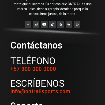
meta que buscamos. Es por eso que ONTRAIL es una
marca única, tiene su propia identidad porque la
construimos juntos, de la mano.
Contáctanos
TELÉFONO
+57 300 000 0000
ESCRÍBENOS
info@ontrailsports.com