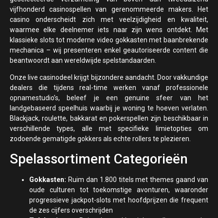
vijfhonderd casinospellen van gerenommeerde makers. Het
casino onderscheidt zich met veelzijdigheid en kwaliteit,
waarmee elke deelnemer iets naar zijn wens ontdekt. Met
klassieke slots tot moderne video gokkasten met baanbrekende
mechanica – wij presenteren enkel geautoriseerde content die
beantwoordt aan wereldwijde spelstandaarden.
Onze live casinodeel krijgt bijzondere aandacht. Door vakkundige
dealers die tijdens real-time werken vanaf professionele
opnamestudio’s, beleef je een genuine sfeer van het
landgebaseerd speelhuis waarbij je woning te hoeven verlaten.
Blackjack, roulette, bakkarat en pokerspellen zijn beschikbaar in
verschillende types, alle met specifieke limietopties om
zodoende gematigde gokkers als echte rollers te plezieren.
Spelassortiment Categorieën
Gokkasten:
Ruim dan 1.800 titels met themes gaand van
oude culturen tot toekomstige avonturen, waaronder
progressieve jackpot-slots met hoofdprijzen die frequent
de zes cijfers overschrijden