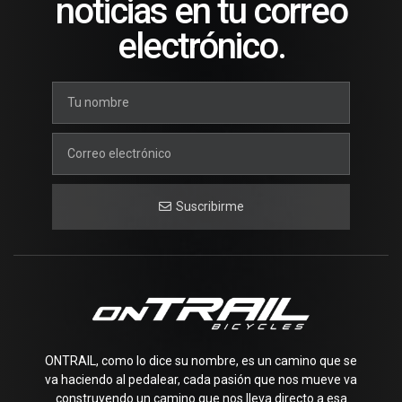
noticias en tu correo
electrónico.
Suscribirme
ONTRAIL, como lo dice su nombre, es un camino que se
va haciendo al pedalear, cada pasión que nos mueve va
construyendo un camino que nos lleva directo a esa