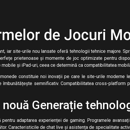
ormelor de Jocuri M
t, iar site-urile nou lansate oferă tehnologii tehnice majore. Sp
terfețe prietenoase și momente de joc optimizate pentru disp
e mobile și iPad-uri, ceea ce determină ca compatibilitatea mobil
omonede constituie noi inovații pe care le site-urile moderne le
e se îmbunătățește semnificativ. Compatibilitatea cross-platform p
 nouă Generație tehnolo
ă pentru adaptarea experienței de gaming. Programele avansați e
cător. Caracteristicile de chat live și asistența de specialitate a