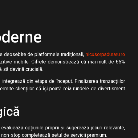
oderne
re deosebire de platformele tradiționali,
nicusorpaduraru.ro
ozitive mobile. Cifrele demonstrează că mai mult de 65%
ă să devină crucială.
 integrează din etapa de început. Finalizarea tranzacțiilor
ermite clienților să își poată reia rundele de divertisment
gică
valuează opțiunile proprii și sugerează jocuri relevante,
ctiv non-stop completează setul de servicii premium.