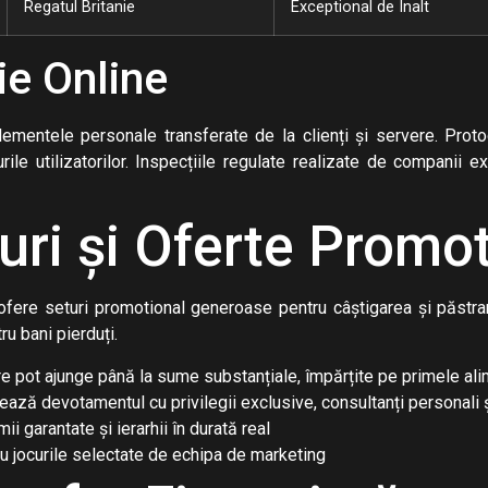
Regatul Britanie
Exceptional de Înalt
ie Online
ementele personale transferate de la clienți și servere. Protoc
rile utilizatorilor. Inspecțiile regulate realizate de companii 
ri și Oferte Promot
fere seturi promotional generoase pentru câștigarea și păstrar
ru bani pierduți.
pot ajunge până la sume substanțiale, împărțite pe primele ali
ză devotamentul cu privilegii exclusive, consultanți personali ș
i garantate și ierarhii în durată real
u jocurile selectate de echipa de marketing