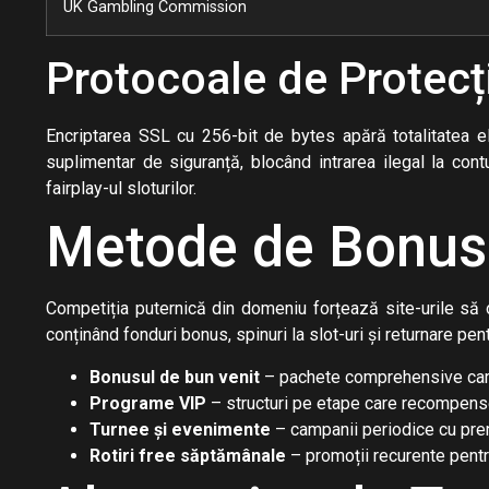
UK Gambling Commission
Protocoale de Protecț
Encriptarea SSL cu 256-bit de bytes apără totalitatea el
suplimentar de siguranță, blocând intrarea ilegal la contu
fairplay-ul sloturilor.
Metode de Bonusu
Competiția puternică din domeniu forțează site-urile să o
conținând fonduri bonus, spinuri la slot-uri și returnare pent
Bonusul de bun venit
– pachete comprehensive care 
Programe VIP
– structuri pe etape care recompensea
Turnee și evenimente
– campanii periodice cu premi
Rotiri free săptămânale
– promoții recurente pentr