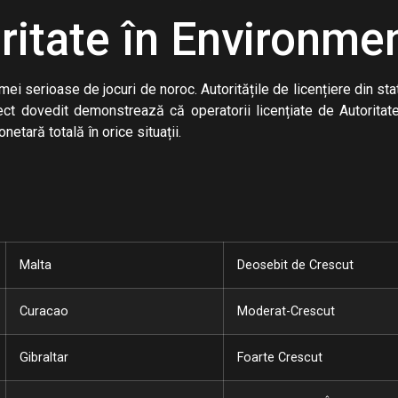
uritate în Environme
ei serioase de jocuri de noroc. Autoritățile de licențiere din stat
pect dovedit demonstrează că operatorii licențiate de Autorita
netară totală în orice situații.
Malta
Deosebit de Crescut
Curacao
Moderat-Crescut
Gibraltar
Foarte Crescut