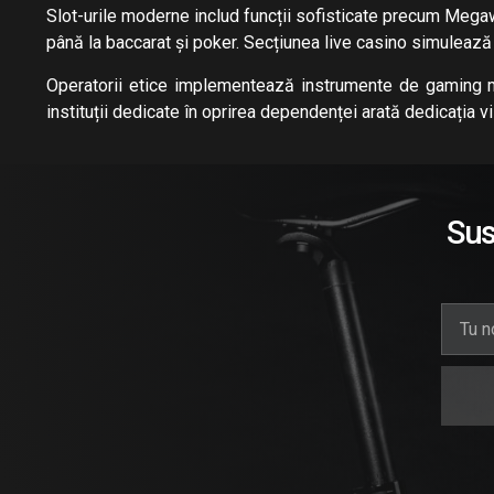
Slot-urile moderne includ funcții sofisticate precum Megaw
până la baccarat și poker. Secțiunea live casino simulează a
Operatorii etice implementează instrumente de gaming mode
instituții dedicate în oprirea dependenței arată dedicația vi
Sus