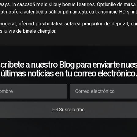
ays, în cascadă reels și buy bonus features. Opțiunile de masă cl
tmosfera autentică a sălilor pământești, cu transmisie HD și intera
rat, oferind posibilitatea setarea pragurilor de depozit, dura
s-a-vis de binele clienților.
críbete a nuestro Blog para enviarte nues
últimas noticias en tu correo electrónico.
Suscribirme