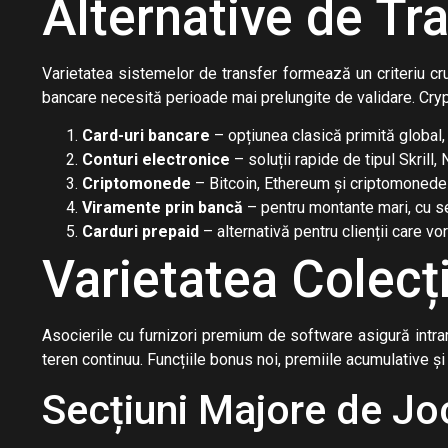
Alternative de Tr
Varietatea sistemelor de transfer formează un criteriu cruc
bancare necesită perioade mai prelungite de validare. Crypt
Card-uri bancare
– opțiunea clasică primită global, 
Conturi electronice
– soluții rapide de tipul Skrill,
Criptomonede
– Bitcoin, Ethereum și criptomonede 
Viramente prin bancă
– pentru montante mari, cu se
Carduri prepaid
– alternativă pentru clienții care vo
Varietatea Colecți
Asocierile cu furnizori premium de software asigură intra
teren continuu. Funcțiile bonus noi, premiile acumulative ș
Secțiuni Majore de Jo