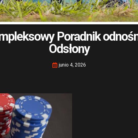
ompleksowy Poradnik odnośn
Odsłony
junio 4, 2026