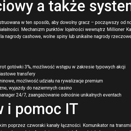
ciowy a także syst
struowana w ten sposób, aby dowolny gracz – począwszy od 
ałalności. Mechanizm punktów lojalności wewnątrz Millioner K
la nagrody cashowe, wolne spiny lub unikalne nagrody rzeczowe
ot gotówki 3%, możliwość wstępu w zakresie typowych akcji
iastowe transfery
ninowe, możliwość udziału na rywalizacje premium
zne, wyjazdy do naziemnych casino
anager 24/7, zaangażowanie odnośnie unikalnych eventach
w i pomoc IT
skim poprzez czworaki kanały łączności. Komunikator na transm