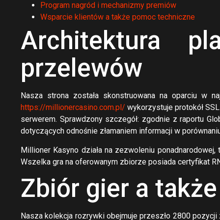
Program nagród i mechanizmy premiów
Wsparcie klientów a także pomoc techniczne
Architektura p
przelewów
Nasza strona została skonstruowana na oparciu w naj
https://millionercasino.com.pl/
wykorzystuje protokół SSL
serwerem. Sprawdzony szczegół: zgodnie z raportu Glob
dotyczących odnośnie złamaniem informacji w porównaniu
Millioner Kasyno działa na zezwoleniu ponadnarodowej, 
Wszelka gra na oferowanym zbiorze posiada certyfikat RN
Zbiór gier a tak
Nasza kolekcja rozrywki obejmuje przeszło 2800 pozycji