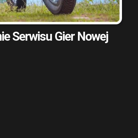
ie Serwisu Gier Nowej