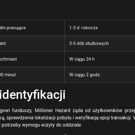
 dni pracujące
1-3 d. robocze
ant
3-5 dób służbowych
ychmiast
W ciągu 24 h
30 minut
W ciągu 2 godz.
identyfikacji
egowi funduszy, Millioner Hazard żąda od użytkowników prz
ą, sprawdzenia lokalizacji pobytu i weryfikację opcji transakcji
z potrzeby wymogu wizyty do oddziale.