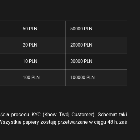
50 PLN
50000 PLN
20 PLN
20000 PLN
10 PLN
30000 PLN
100 PLN
100000 PLN
ejścia procesu KYC (Know Twój Customer). Schemat taki
. Wszystkie papiery zostają przetwarzane w ciągu 48 h, zaś