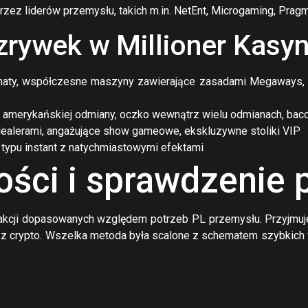
przez liderów przemysłu, takich m.in. NetEnt, Microgaming, Pragm
zrywek w Millioner Kasy
ty, współczesne maszyny zawierające zasadami Megaways, na
 amerykańskiej odmiany, oczko wewnątrz wielu odmianach, bacc
dealerami, angażujące show gameowe, ekskluzywne stoliki VIP
i typu instant z natychmiastowymi efektami
ści i sprawdzenie p
akcji dopasowanych względem potrzeb PL przemysłu. Przyjmujem
 z crypto. Wszelka metoda była scalone z schematem szybkich 