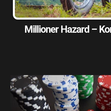
Millioner Hazard – K