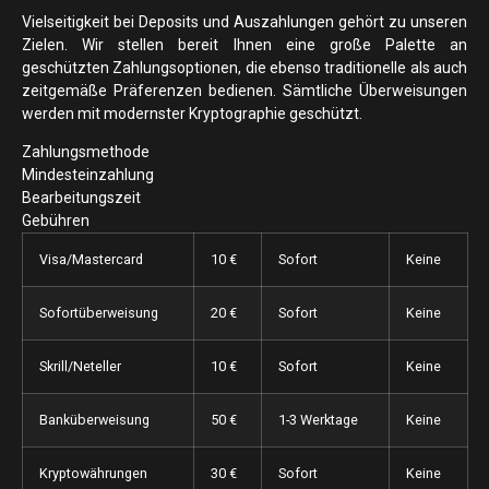
Vielseitigkeit bei Deposits und Auszahlungen gehört zu unseren
Zielen. Wir stellen bereit Ihnen eine große Palette an
geschützten Zahlungsoptionen, die ebenso traditionelle als auch
zeitgemäße Präferenzen bedienen. Sämtliche Überweisungen
werden mit modernster Kryptographie geschützt.
Zahlungsmethode
Mindesteinzahlung
Bearbeitungszeit
Gebühren
Visa/Mastercard
10 €
Sofort
Keine
Sofortüberweisung
20 €
Sofort
Keine
Skrill/Neteller
10 €
Sofort
Keine
Banküberweisung
50 €
1-3 Werktage
Keine
Kryptowährungen
30 €
Sofort
Keine