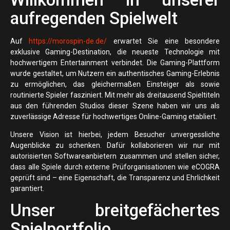
aufregenden Spielwelt
Auf
https://morospin-de.de/
erwartet Sie eine besondere
exklusive Gaming-Destination, die neueste Technologie mit
hochwertigem Entertainment verbindet. Die Gaming-Plattform
wurde gestaltet, um Nutzern ein authentisches Gaming-Erlebnis
zu ermöglichen, das gleichermaßen Einsteiger als sowie
routinierte Spieler fasziniert. Mit mehr als dreitausend Spieltiteln
aus den führenden Studios dieser Szene haben wir uns als
zuverlässige Adresse für hochwertiges Online-Gaming etabliert.
Unsere Vision ist hierbei, jedem Besucher unvergessliche
Augenblicke zu schenken. Dafür kollaborieren wir nur mit
autorisierten Softwareanbietern zusammen und stellen sicher,
dass alle Spiele durch externe Prüforganisationen wie eCOGRA
geprüft sind – eine Eigenschaft, die Transparenz und Ehrlichkeit
garantiert.
Unser breitgefächertes
Spielportfolio