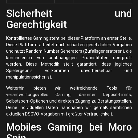
Sicherheit und
Gerechtigkeit
Kontrolliertes Gaming steht bei dieser Plattform an erster Stelle.
Diese Plattform arbeitet nach scharfen gesetzlichen Vorgaben
und nutzt Random Number Generators (Zufallsgeneratoren), die
kontinuierlich von unabhängigen Prüfinstituten überprüft
werden. Diese Methodik stellt garantiert, dass jegliches
Spielergebnis vollkommen unvorhersehbar und
manipulationssicher ist.
Weiterhin bieten wir weitreichende Tools für
verantwortungsvolles Gaming, darunter Deposit-Limits,
Selbstsperr-Optionen und direkten Zugang zu Beratungsstellen.
Deine individuellen Daten handhaben wir gemäß sämtlichen
aktuellen DSGVO-Vorgaben mit größter Vertraulichkeit.
Mobiles Gaming bei Moro