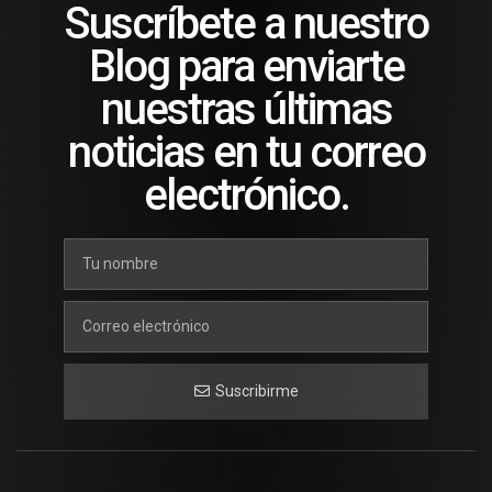
Suscríbete a nuestro
Blog para enviarte
nuestras últimas
noticias en tu correo
electrónico.
Suscribirme