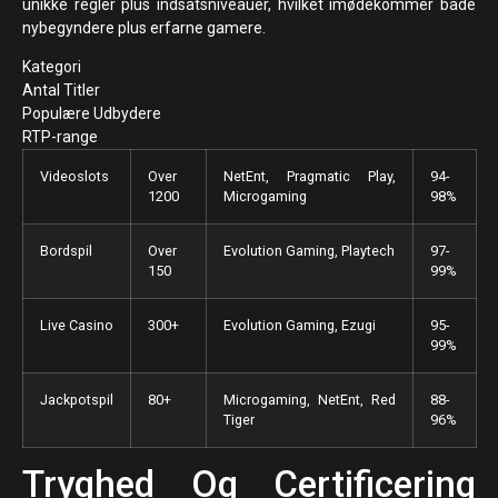
unikke regler plus indsatsniveauer, hvilket imødekommer både
nybegyndere plus erfarne gamere.
Kategori
Antal Titler
Populære Udbydere
RTP-range
Videoslots
Over
NetEnt, Pragmatic Play,
94-
1200
Microgaming
98%
Bordspil
Over
Evolution Gaming, Playtech
97-
150
99%
Live Casino
300+
Evolution Gaming, Ezugi
95-
99%
Jackpotspil
80+
Microgaming, NetEnt, Red
88-
Tiger
96%
Tryghed Og Certificering