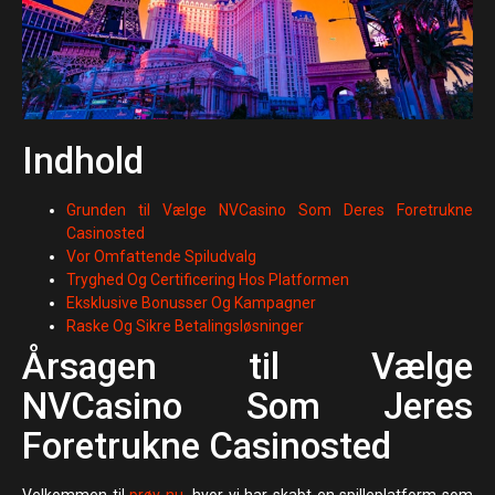
Indhold
Grunden til Vælge NVCasino Som Deres Foretrukne
Casinosted
Vor Omfattende Spiludvalg
Tryghed Og Certificering Hos Platformen
Eksklusive Bonusser Og Kampagner
Raske Og Sikre Betalingsløsninger
Årsagen til Vælge
NVCasino Som Jeres
Foretrukne Casinosted
Velkommen til
prøv nu
, hvor vi har skabt en spilleplatform som