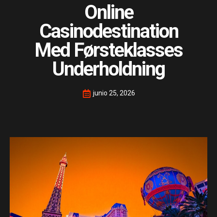
Online
Casinodestination
Med Førsteklasses
Underholdning
junio 25, 2026