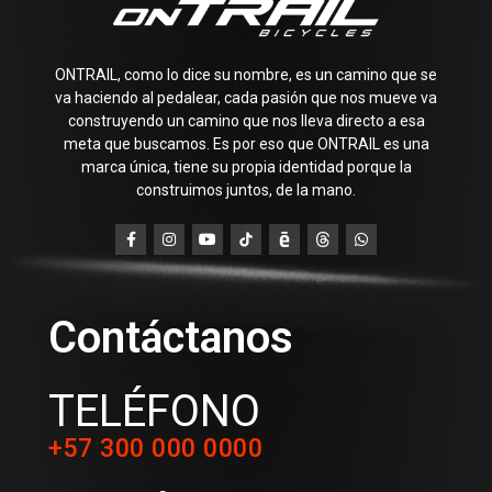
ONTRAIL, como lo dice su nombre, es un camino que se
va haciendo al pedalear, cada pasión que nos mueve va
construyendo un camino que nos lleva directo a esa
meta que buscamos. Es por eso que ONTRAIL es una
marca única, tiene su propia identidad porque la
construimos juntos, de la mano.
Contáctanos
TELÉFONO
+57 300 000 0000