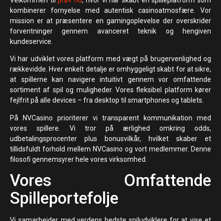
kombinerer fornyelse med autentisk casinoatmosfære. Vor
mission er at præsentere en gamingoplevelse der overskrider
forventninger gennem avanceret teknik og hengiven
kundeservice.
Vi har udviklet vores platform med vægt på brugervenlighed og
rækkevidde. Hver enkelt detalje er omhyggeligt skabt for at sikre,
at spillerne kan navigere intuitivt gennem vor omfattende
sortiment af spil og muligheder. Vores fleksibel platform kører
fejlfrit på alle devices – fra desktop til smartphones og tablets.
På NVCasino prioriterer vi transparent kommunikation med
vores spillere. Vi tror på ærlighed omkring odds,
udbetalingsprocenter plus bonusvilkår, hvilket skaber et
tillidsfuldt forhold mellem NVCasino og vort medlemmer. Denne
filosofi gennemsyrer hele vores virksomhed.
Vores Omfattende
Spilleportefolje
Vi samarbejder med verdens bedste spiludviklere for at vise et