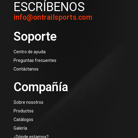
ESCRÍBENOS
info@ontrailsports.com
Soporte
Centro de ayuda
Preguntas frecuentes
Contáctanos
Compañía
Sobre nosotros
Productos
Catálogos
Galería
¿Dónde estamos?