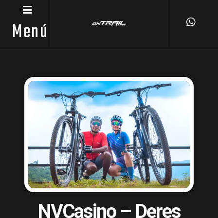
Menú
NVCasino – Deres