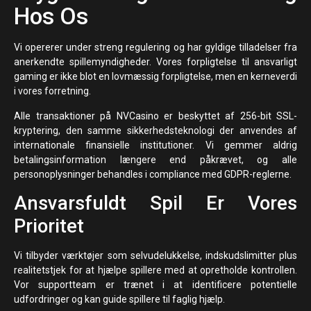
Hos Os
Vi opererer under streng regulering og har gyldige tilladelser fra
anerkendte spillemyndigheder. Vores forpligtelse til ansvarligt
gaming er ikke blot en lovmæssig forpligtelse, men en kerneverdi
i vores forretning.
Alle transaktioner på NVCasino er beskyttet af 256-bit SSL-
kryptering, den samme sikkerhedsteknologi der anvendes af
internationale finansielle institutioner. Vi gemmer aldrig
betalingsinformation længere end påkrævet, og alle
personoplysninger behandles i compliance med GDPR-reglerne.
Ansvarsfuldt Spil Er Vores
Prioritet
Vi tilbyder værktøjer som selvudelukkelse, indskudslimitter plus
realitetstjek for at hjælpe spillere med at opretholde kontrollen.
Vor supportteam er trænet i at identificere potentielle
udfordringer og kan guide spillere til faglig hjælp.