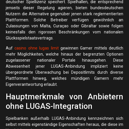
deutscher Spiellizenz speichert. Spielhallen, die entsprechend
jenseits dieser Regelung agieren, bieten bundesdeutschen
Nutzern die Alternative gegenüber jenen stark reglementierten
Plattformen. Solche Betreiber verfügen gewöhnlich an
Zulassungen von Malta, Curaçao oder Gibraltar sowie folgen
keinesfalls den rigorosen Beschränkungen vom nationalen
Glücksspielstaatsvertrags.
Auf
casino ohne lugas limit
gewinnen Gamer mittels deutlich
mehr Möglichkeiten, welche hinaus der begrenzten Optionen
zugelassener nationaler Portale hinausgehen. Diese
Abwesenheit jener LUGAS-Anbindung impliziert keine
übergeordnete Überwachung bei Depositlimits durch diverse
Plattformen hinweg, welches mündigen Gamern mehr
Eigenverantwortung erlaubt.
Hauptmerkmale von Anbietern
ohne LUGAS-Integration
Spielbanken außerhalb LUGAS-Anbindung kennzeichnen sich
selbst mittels eigenständige Eigenschaften heraus, die diese im