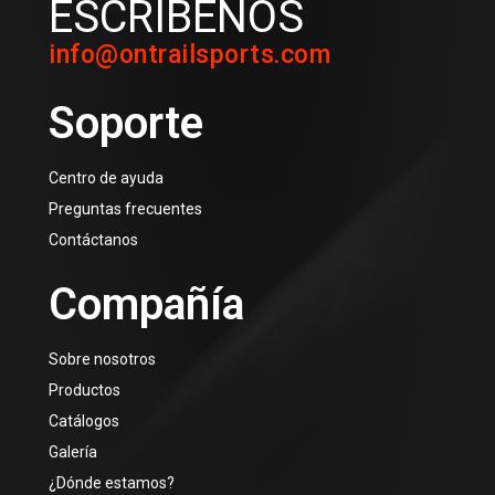
ESCRÍBENOS
info@ontrailsports.com
Soporte
Centro de ayuda
Preguntas frecuentes
Contáctanos
Compañía
Sobre nosotros
Productos
Catálogos
Galería
¿Dónde estamos?