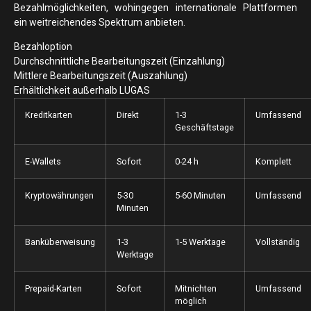
Bezahlmöglichkeiten, wohingegen internationale Plattformen
ein weitreichendes Spektrum anbieten.
Bezahloption
Durchschnittliche Bearbeitungszeit (Einzahlung)
Mittlere Bearbeitungszeit (Auszahlung)
Erhältlichkeit außerhalb LUGAS
Kreditkarten
Direkt
1-3
Umfassend
Geschäftstage
E-Wallets
Sofort
0-24 h
Komplett
Kryptowährungen
5-30
5-60 Minuten
Umfassend
Minuten
Banküberweisung
1-3
1-5 Werktage
Vollständig
Werktage
Prepaid-Karten
Sofort
Mitnichten
Umfassend
möglich