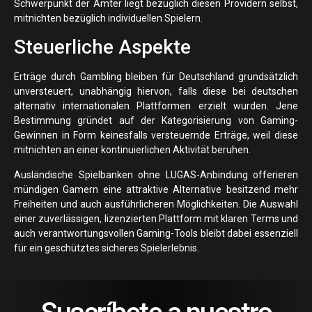
Schwerpunkt der Ämter liegt bezüglich diesen Providern selbst,
mitnichten bezüglich individuellen Spielern.
Steuerliche Aspekte
Erträge durch Gambling bleiben für Deutschland grundsätzlich
unversteuert, unabhängig hiervon, falls diese bei deutschen
alternativ internationalen Plattformen erzielt wurden. Jene
Bestimmung gründet auf der Kategorisierung von Gaming-
Gewinnen in Form keinesfalls versteuernde Erträge, weil diese
mitnichten an einer kontinuierlichen Aktivität beruhen.
Ausländische Spielbanken ohne LUGAS-Anbindung offerieren
mündigen Gamern eine attraktive Alternative besitzend mehr
Freiheiten und auch ausführlicheren Möglichkeiten. Die Auswahl
einer zuverlässigen, lizenzierten Plattform mit klaren Terms und
auch verantwortungsvollen Gaming-Tools bleibt dabei essenziell
für ein geschütztes sicheres Spielerlebnis.