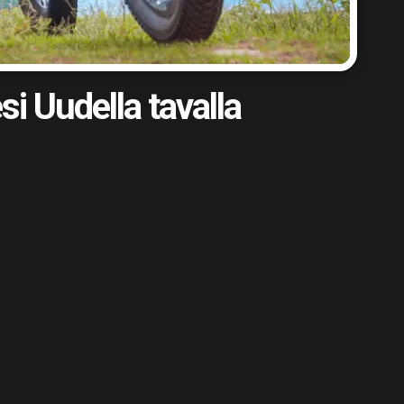
i Uudella tavalla