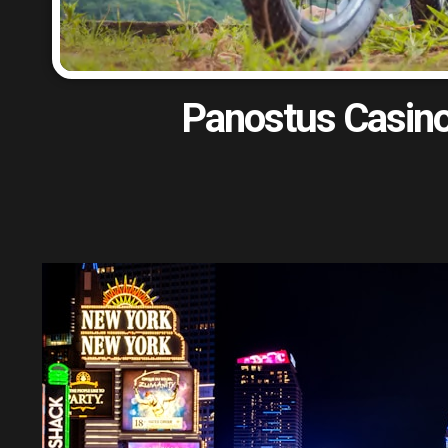
Panostus Casino: