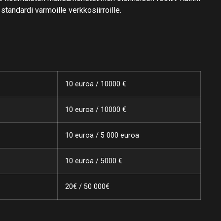
tandardi varmoille verkkosiirroille.
10 euroa / 10000 €
10 euroa / 10000 €
10 euroa / 5 000 euroa
10 euroa / 5000 €
20€ / 50 000€