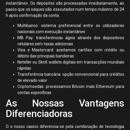
instantâneo. Os depósitos são processados imediatamente, ao
passo que os saques são executados num tempo máximo de 24
h após confirmação da conta.
Multibanco: sistema preferencial entre os utilizadores
nacionais com execução instantâneo
MB Pay: transferências ágeis através dos dispositivos
celulares sem taxas adicionais
Visa e Mastercard: aceitamos cartões com crédito ou
débito das principais bandeiras
Neteller ou Skrill: wallets digitais em transacções mundiais
rápidas
Transferência bancária: opção convencional para créditos
de elevado valor
Criptomoedas: processamos Bitcoin mais Ethereum para
contas específicas
As Nossas Vantagens
Diferenciadoras
O o nosso casino diferencia-se pela combinação de tecnologia