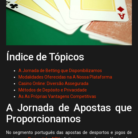
Índice de Tópicos
A Jornada de Betting que Disponibilizamos
Modalidades Oferecidas na A Nossa Plataforma
Casino Online: Diversão Assegurada
Métodos de Depósito e Privacidade
As As Próprias Vantagens Competitivas
A Jornada de Apostas que
Proporcionamos
No segmento português das apostas de desportos e jogos de