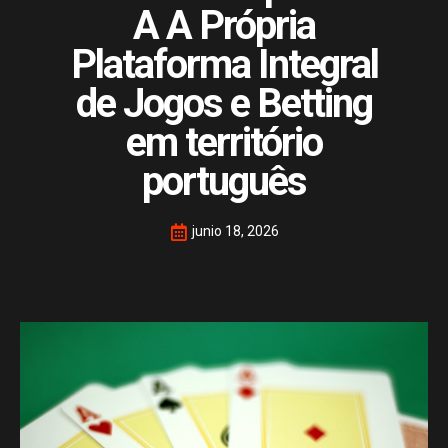
A A Própria
Plataforma Integral
de Jogos e Betting
em território
português
junio 18, 2026