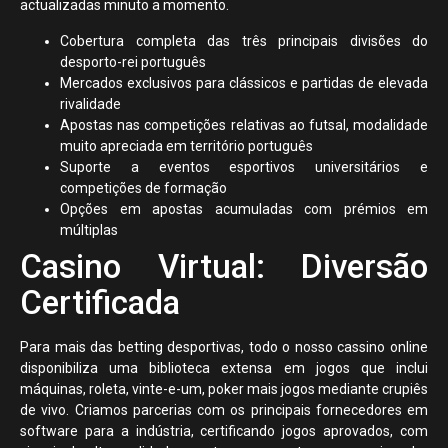
actualizadas minuto a momento.
Cobertura completa das três principais divisões do
desporto-rei português
Mercados exclusivos para clássicos e partidas de elevada
rivalidade
Apostas nas competições relativas ao futsal, modalidade
muito apreciada em território português
Suporte a eventos esportivos universitários e
competições de formação
Opções em apostas acumuladas com prémios em
múltiplas
Casino Virtual: Diversão
Certificada
Para mais das betting desportivas, todo o nosso cassino online
disponibiliza uma biblioteca extensa em jogos que inclui
máquinas, roleta, vinte-e-um, poker mais jogos mediante crupiês
de vivo. Criamos parcerias com os principais fornecedores em
software para a indústria, certificando jogos aprovados, com