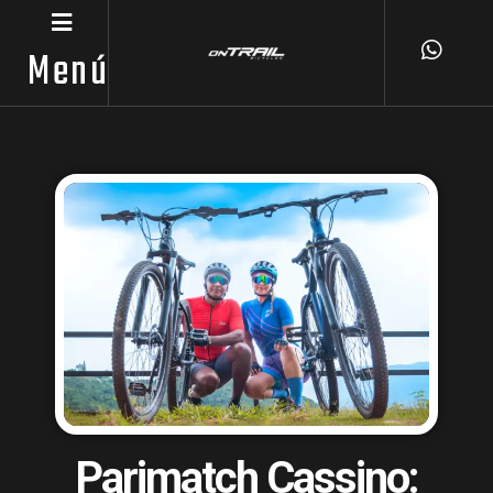
Menú
Parimatch Cassino: