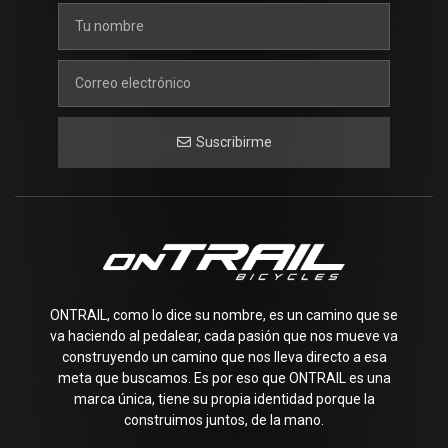
Suscribirme
ONTRAIL, como lo dice su nombre, es un camino que se
va haciendo al pedalear, cada pasión que nos mueve va
construyendo un camino que nos lleva directo a esa
meta que buscamos. Es por eso que ONTRAIL es una
marca única, tiene su propia identidad porque la
construimos juntos, de la mano.