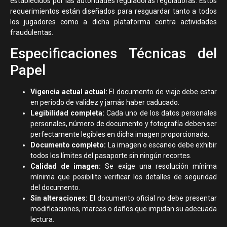
establecidos por las autoridades reguladoras reguladoras. Estos
requerimientos están diseñados para resguardar tanto a todos
los jugadores como a dicha plataforma contra actividades
fraudulentas.
Especificaciones Técnicas del
Papel
Vigencia actual actual:
El documento de viaje debe estar
en periodo de validez y jamás haber caducado.
Legibilidad completa:
Cada uno de los datos personales
personales, número de documento y fotografía deben ser
perfectamente legibles en dicha imagen proporcionada.
Documento completo:
La imagen o escaneo debe exhibir
todos los límites del pasaporte sin ningún recortes.
Calidad de imagen:
Se exige una resolución mínima
mínima que posibilite verificar los detalles de seguridad
del documento.
Sin alteraciones:
El documento oficial no debe presentar
modificaciones, marcas o daños que impidan su adecuada
lectura.