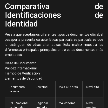
Comparativa de
Identificaciones de
Identidad
Pese a que aceptamos diferentes tipos de documentos oficial, el
pasaporte presenta características particulares particulares que
lo distinguen de otras alternativas. Esta matriz muestra las
diferencias principales principales entre estos documentos más
empleados:
Clase de Documento
Validez Internacional
Tiempo de Verificación
Elementos de Seguridad
Documento
Universal
24 a 48 horas
Nivel alto
de viaje
DNI Nacional
Regional
24-72 horas
Nivel
de Identidad
limitado
medio-