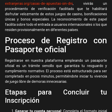
extranjeras.org/casas-de-apuestas-sin-dni
, vivirás un
procedimiento de verificación facilitado que te habilitará
disfrutar velozmente de estos juegos de casino, bonificaciones
únicas y bonos especiales. La reconocimiento de este papel
facilita sobre todo el entrada a usuarios internacionales o los que
residen provisionalmente en diferentes países.
Proceso de Registro con
Pasaporte oficial
Registrarse en nuestra plataforma empleando un pasaporte
oficial es un trámite sencillo que garantiza tu resguardo y
cumplimiento normativo. El proceso está estructurado para ser
completado en pocos minutos, permitiéndote iniciar tu vivencia
de juego libre de demoras innecesarias.
Etapas para Concluir tu
Inscripción
Generar tu cuenta personal:
Completa el formato inicial