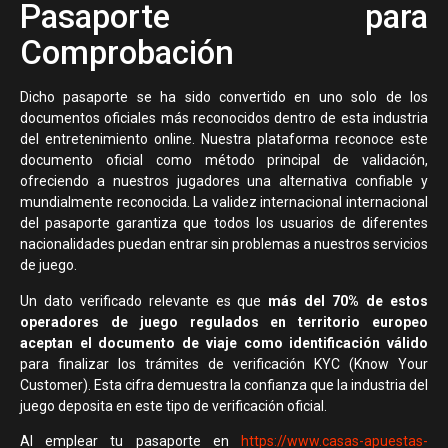
Pasaporte para
Comprobación
Dicho pasaporte se ha sido convertido en uno solo de los
documentos oficiales más reconocidos dentro de esta industria
del entretenimiento online. Nuestra plataforma reconoce este
documento oficial como método principal de validación,
ofreciendo a nuestros jugadores una alternativa confiable y
mundialmente reconocida. La validez internacional internacional
del pasaporte garantiza que todos los usuarios de diferentes
nacionalidades puedan entrar sin problemas a nuestros servicios
de juego.
Un dato verificado relevante es que
más del 70% de estos
operadores de juego regulados en territorio europeo
aceptan el documento de viaje como identificación válido
para finalizar los trámites de verificación KYC (Know Your
Customer). Esta cifra demuestra la confianza que la industria del
juego deposita en este tipo de verificación oficial.
Al emplear tu pasaporte en
https://www.casas-apuestas-