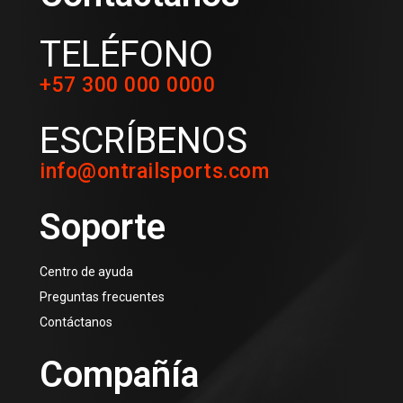
TELÉFONO
+57 300 000 0000
ESCRÍBENOS
info@ontrailsports.com
Soporte
Centro de ayuda
Preguntas frecuentes
Contáctanos
Compañía