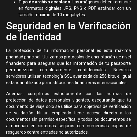
Tipo de archivo aceptado:
Las imágenes deben remitirse
en formatos digitales JPG, PNG o PDF estándar con un
tamaño máximo de 10 megabytes.
Seguridad en la Verificación
de Identidad
La protección de tu información personal es esta máxima
prioridad principal. Utilizamos protocolos de encriptación de nivel
financiero para asegurar que los información de tu pasaporte
permanezcan completamente confidenciales. Nuestros
servidores utilizan tecnología SSL avanzada de 256 bits, el igual
estándar utilizado por instituciones financieras internacionales.
Además, cumplimos estrictamente con las normas de
protección de datos personales vigentes, asegurando que tu
documento de viaje solo se utilice para objetivos de verificación
de validación. Ni un empleado tiene acceso directo a los
documentos sin permiso específica, y todos los documentos se
almacenan en sistemas seguros con numerosas capas de
resguardo contra entradas no autorizados.