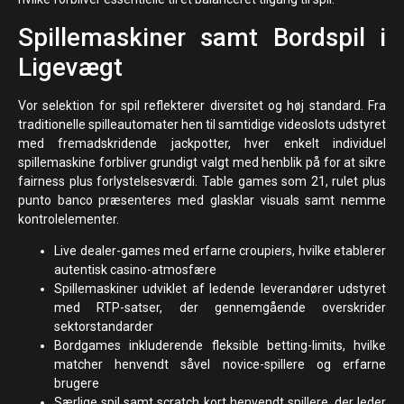
Spillemaskiner samt Bordspil i
Ligevægt
Vor selektion for spil reflekterer diversitet og høj standard. Fra
traditionelle spilleautomater hen til samtidige videoslots udstyret
med fremadskridende jackpotter, hver enkelt individuel
spillemaskine forbliver grundigt valgt med henblik på for at sikre
fairness plus forlystelsesværdi. Table games som 21, rulet plus
punto banco præsenteres med glasklar visuals samt nemme
kontrolelementer.
Live dealer-games med erfarne croupiers, hvilke etablerer
autentisk casino-atmosfære
Spillemaskiner udviklet af ledende leverandører udstyret
med RTP-satser, der gennemgående overskrider
sektorstandarder
Bordgames inkluderende fleksible betting-limits, hvilke
matcher henvendt såvel novice-spillere og erfarne
brugere
Særlige spil samt scratch kort henvendt spillere, der leder