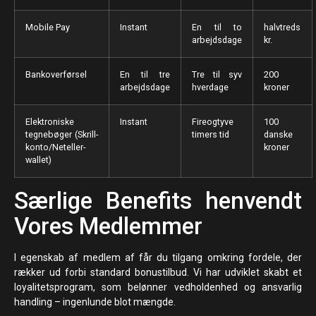
Mobile Pay
Instant
En til to
halvtreds
arbejdsdage
kr.
Bankoverførsel
En til tre
Tre til syv
200
arbejdsdage
hverdage
kroner
Elektroniske
Instant
Fireogtyve
100
tegnebøger (Skrill-
timers tid
danske
konto/Neteller-
kroner
wallet)
Særlige Benefits henvendt
Vores Medlemmer
I egenskab af medlem af får du tilgang omkring fordele, der
rækker ud forbi standard bonustilbud. Vi har udviklet skabt et
loyalitetsprogram, som belønner vedholdenhed og ansvarlig
handling – ingenlunde blot mængde.