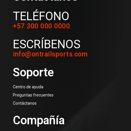
TELÉFONO
+57 300 000 0000
ESCRÍBENOS
info@ontrailsports.com
Soporte
Centro de ayuda
Preguntas frecuentes
Contáctanos
Compañía