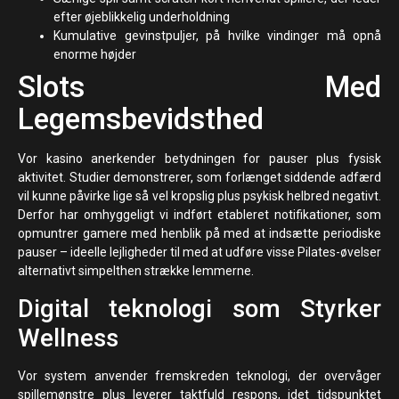
efter øjeblikkelig underholdning
Kumulative gevinstpuljer, på hvilke vindinger må opnå
enorme højder
Slots Med
Legemsbevidsthed
Vor kasino anerkender betydningen for pauser plus fysisk
aktivitet. Studier demonstrerer, som forlænget siddende adfærd
vil kunne påvirke lige så vel kropslig plus psykisk helbred negativt.
Derfor har omhyggeligt vi indført etableret notifikationer, som
opmuntrer gamere med henblik på med at indsætte periodiske
pauser – ideelle lejligheder til med at udføre visse Pilates-øvelser
alternativt simpelthen strække lemmerne.
Digital teknologi som Styrker
Wellness
Vor system anvender fremskreden teknologi, der overvåger
spillemønstre plus leverer taktfuld respons, idet tidspunktet