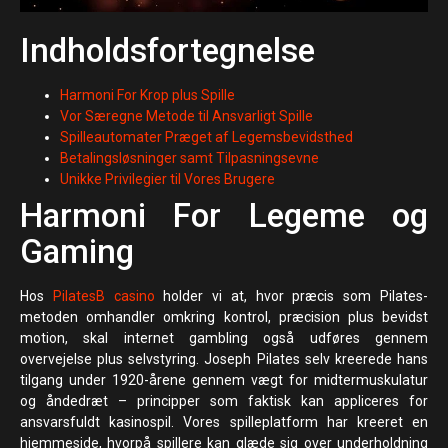
Indholdsfortegnelse
Harmoni For Krop plus Spille
Vor Særegne Metode til Ansvarligt Spille
Spilleautomater Præget af Legemsbevidsthed
Betalingsløsninger samt Tilpasningsevne
Unikke Privilegier til Vores Brugere
Harmoni For Legeme og
Gaming
Hos
PilatesB casino
holder vi at, hvor præcis som Pilates-
metoden omhandler omkring kontrol, præcision plus bevidst
motion, skal internet gambling også udføres gennem
overvejelse plus selvstyring. Joseph Pilates selv kreerede hans
tilgang under 1920-årene gennem vægt for midtermuskulatur
og åndedræt – principper som faktisk kan appliceres for
ansvarsfuldt kasinospil. Vores spilleplatform har kreeret en
hjemmeside, hvorpå spillere kan glæde sig over underholdning