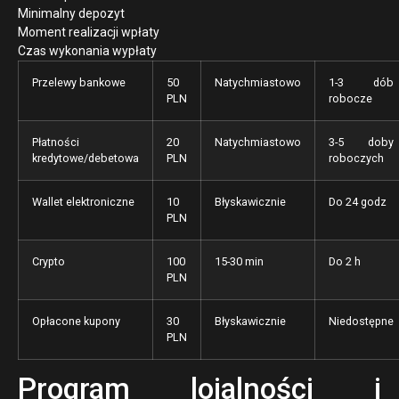
Minimalny depozyt
Moment realizacji wpłaty
Czas wykonania wypłaty
Przelewy bankowe
50
Natychmiastowo
1-3 dób
PLN
robocze
Płatności
20
Natychmiastowo
3-5 doby
kredytowe/debetowa
PLN
roboczych
Wallet elektroniczne
10
Błyskawicznie
Do 24 godz
PLN
Crypto
100
15-30 min
Do 2 h
PLN
Opłacone kupony
30
Błyskawicznie
Niedostępne
PLN
Program lojalności i