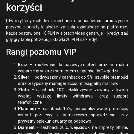
korzyści
Utworzyliśmy multi-level mechanizm bonusów, co samoczynnie
przyznaje punkty lojalności za całą działalność na platformie.
Każde postawione 10 PLN w slotach video generuje 1 kredyt, zaś
gdy gry table potrzebują stawki 20 PLN na kredyt.
Rangi poziomu VIP
Brąz
– możliwość do bazowych ofert oraz normalna
wsparcie gracza z momentem response do 24 godzin
Silver
– podwyższony cashback do 5%, szybkie płatności
oraz przypisany manager account osiągalny mailowo
Złoto
– cashback 10%, ekskluzywne zawody z kwotą
wypłat, wyższe limity withdrawal oraz support
telefoniczne
Platinum
– cashback 15%, personalizowane promocje,
instant przelewy z pominięciem sprawdzenia oraz
prywatny opiekun otwarty całodobowo
Diament
– cashback 20%, wejściówki na imprezy offline,
indywidualnie dopasowane zasady zabawy oraz dary