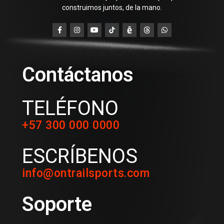
construimos juntos, de la mano.
Contáctanos
TELÉFONO
+57 300 000 0000
ESCRÍBENOS
info@ontrailsports.com
Soporte