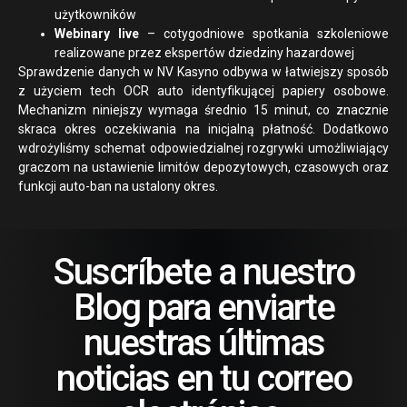
użytkowników
Webinary live
– cotygodniowe spotkania szkoleniowe
realizowane przez ekspertów dziedziny hazardowej
Sprawdzenie danych w NV Kasyno odbywa w łatwiejszy sposób
z użyciem tech OCR auto identyfikującej papiery osobowe.
Mechanizm niniejszy wymaga średnio 15 minut, co znacznie
skraca okres oczekiwania na inicjalną płatność. Dodatkowo
wdrożyliśmy schemat odpowiedzialnej rozgrywki umożliwiający
graczom na ustawienie limitów depozytowych, czasowych oraz
funkcji auto-ban na ustalony okres.
Suscríbete a nuestro
Blog para enviarte
nuestras últimas
noticias en tu correo