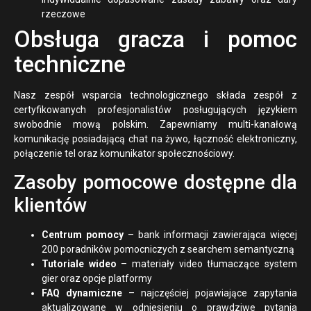
rzeczowe
Obsługa gracza i pomoc
techniczne
Nasz zespół wsparcia technologicznego składa zespół z
certyfikowanych profesjonalistów posługujących językiem
swobodnie mową polskim. Zapewniamy multi-kanałową
komunikację posiadającą chat na żywo, łączność elektroniczny,
połączenie tel oraz komunikator społecznościowy.
Zasoby pomocowe dostępne dla
klientów
Centrum pomocy
– bank informacji zawierająca więcej
200 poradników pomocniczych z searchem semantyczną
Tutoriale wideo
– materiały video tłumaczące system
gier oraz opcje platformy
FAQ dynamiczne
– najczęściej pojawiające zapytania
aktualizowane w odniesieniu o prawdziwe pytania