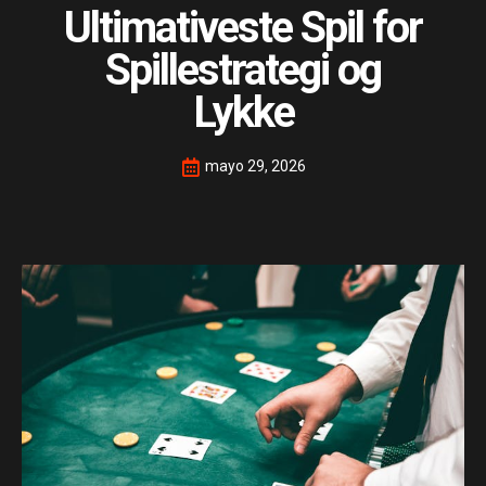
Ultimativeste Spil for
Spillestrategi og
Lykke
mayo 29, 2026