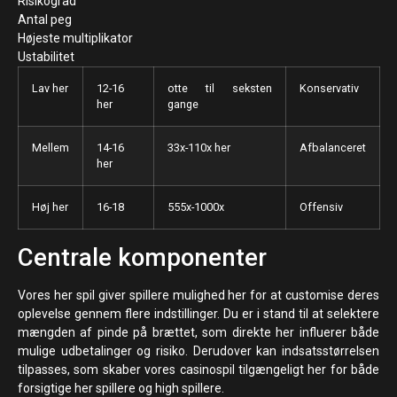
Risikograd
Antal peg
Højeste multiplikator
Ustabilitet
Lav her
12-16
otte til seksten
Konservativ
her
gange
Mellem
14-16
33x-110x her
Afbalanceret
her
Høj her
16-18
555x-1000x
Offensiv
Centrale komponenter
Vores her spil giver spillere mulighed her for at customise deres
oplevelse gennem flere indstillinger. Du er i stand til at selektere
mængden af pinde på brættet, som direkte her influerer både
mulige udbetalinger og risiko. Derudover kan indsatsstørrelsen
tilpasses, som skaber vores casinospil tilgængeligt her for både
forsigtige her spillere og high spillere.