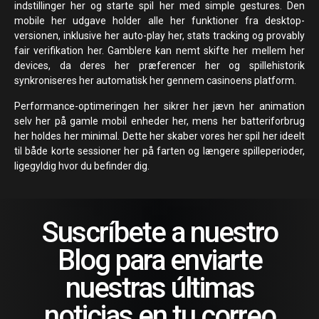
indstillinger her og starte spil her med simple gestures. Den
mobile her udgave holder alle her funktioner fra desktop-
versionen, inklusive her auto-play her, stats tracking og provably
fair verifikation her. Gamblere kan nemt skifte her mellem her
devices, da deres her præferencer her og spillehistorik
synkroniseres her automatisk her gennem casinoens platform.
Performance-optimeringen her sikrer her jævn her animation
selv her på gamle mobil enheder her, mens her batteriforbrug
her holdes her minimal. Dette her skaber vores her spil her ideelt
til både korte sessioner her på farten og længere spilleperioder,
ligegyldig hvor du befinder dig.
Suscríbete a nuestro
Blog para enviarte
nuestras últimas
noticias en tu correo