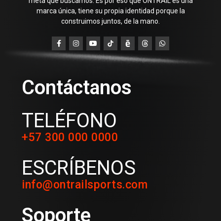
meta que buscamos. Es por eso que ONTRAIL es una
marca única, tiene su propia identidad porque la
construimos juntos, de la mano.
Contáctanos
TELÉFONO
+57 300 000 0000
ESCRÍBENOS
info@ontrailsports.com
Soporte