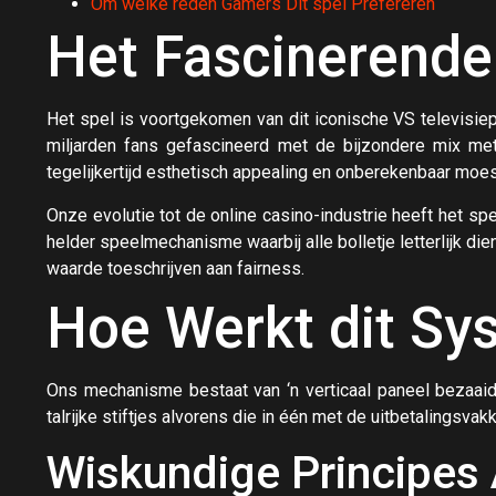
Om welke reden Gamers Dit spel Prefereren
Het Fascinerende 
Het spel is voortgekomen van dit iconische VS televisiep
miljarden fans gefascineerd met de bijzondere mix met
tegelijkertijd esthetisch appealing en onberekenbaar moest
Onze evolutie tot de online casino-industrie heeft het s
helder speelmechanisme waarbij alle bolletje letterlijk di
waarde toeschrijven aan fairness.
Hoe Werkt dit Sy
Ons mechanisme bestaat van ‘n verticaal paneel bezaaid
talrijke stiftjes alvorens die in één met de uitbetalingsv
Wiskundige Principes 