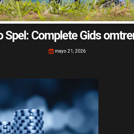
o Spel: Complete Gids omtre
mayo 21, 2026