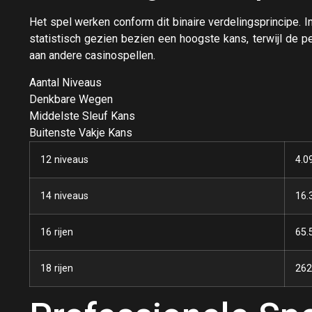
Het spel werken conform dit binaire verdelingsprincipe. I
statistisch gezien bezien een hoogste kans, terwijl de 
aan andere casinospellen.
Aantal Niveaus
Denkbare Wegen
Middelste Sleuf Kans
Buitenste Vakje Kans
12 niveaus
4.0
14 niveaus
16.
16 rijen
65.
18 rijen
262