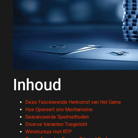
Inhoud
Deze Fascinerende Herkomst van Het Game
Hoe Opereert ons Mechanisme
Geavanceerde Spelmethoden
Diverse Varianten Toegelicht
Winstructuur met RTP