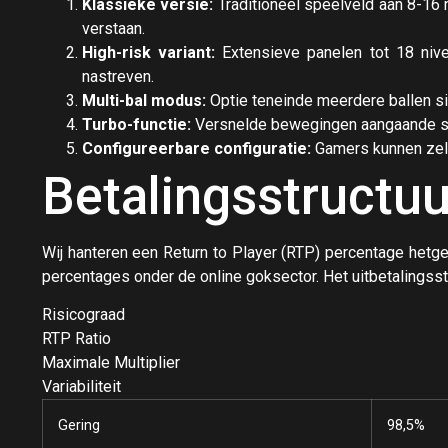
Klassieke versie:
Traditioneel speelveld aan 8-16
verstaan.
High-risk variant:
Extensieve panelen tot 18 nivea
nastreven.
Multi-bal modus:
Optie teneinde meerdere ballen si
Turbo-functie:
Versnelde bewegingen aangaande spe
Configureerbare configuratie:
Gamers kunnen zelf 
Betalingsstructu
Wij hanteren een Return to Player (RTP) percentage hetge
percentages onder de online goksector. Het uitbetalingsst
Risicograad
RTP Ratio
Maximale Multiplier
Variabiliteit
Gering
98,5%