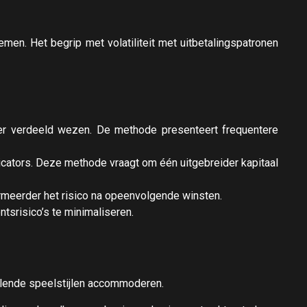
men. Het begrip met volatiliteit met uitbetalingspatronen
ger verdeeld wezen. De methode presenteert frequentere
icators. Deze methode vraagt om één uitgebreider kapitaal
ermeerder het risico na opeenvolgende winsten.
ntsrisico’s te minimaliseren.
illende speelstijlen accommoderen.