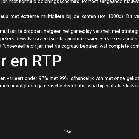
 rijen met normale beloningsschema’s. Perfect aangaande nieuw
us met extreme multipliers bij de kanten (tot 1000x). Dit va
multaan te droppen, hetgeen het gameplay versnelt met strateg
lers dewelke razendsnelle gamingsessies verkiezen zonder het
‘t hoeveelheid rijen met risicograad bepalen, wat complete contro
ur en RTP
en varieert onder 97% met 99%, afhankelijk van met onze gekoz
ructuur volgt één gaussische distributie, waarbij centrale sleuv
16x