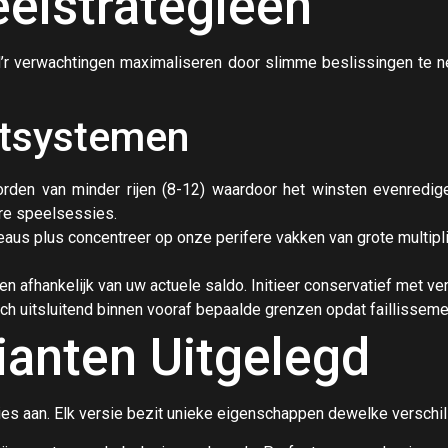
eelstrategieën
’r verwachtingen maximaliseren door slimme beslissingen te ne
etsystemen
rden van minder rijen (8-12) waardoor het winsten evenredi
ere speelsessies.
eaus plus concentreer op onze perifere vakken van grote multipl
n afhankelijk van uw actuele saldo. Initieer conservatief met v
och uitsluitend binnen vooraf bepaalde grenzen opdat faillisseme
ianten Uitgelegd
ies aan. Elk versie bezit unieke eigenschappen dewelke versch