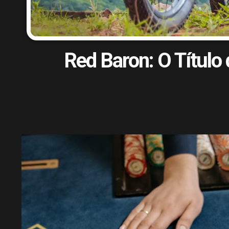
Red Baron: O Títul