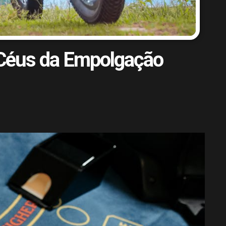
 Céus da Empolgação