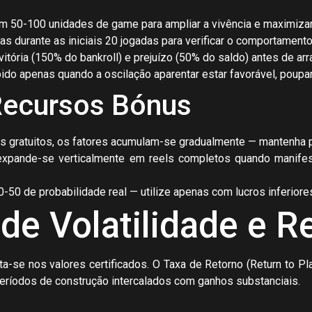
 em 50-100 unidades de game para ampliar a vivência e maximiz
durante as iniciais 20 jogadas para verificar o comportament
itória (150% do bankroll) e prejuízo (50% do saldo) antes de arr
pido apenas quando a oscilação aparentar estar favorável, poup
Recursos Bónus
s gratuitos, os fatores acumulam-se gradualmente — mantenha 
xpande-se verticalmente em reels completos quando manifesta
-50 de probabilidade real — utilize apenas com lucros inferiore
de Volatilidade e R
e nos valores certificados. O Taxa de Retorno (Return to Pla
 períodos de construção intercalados com ganhos substanciais.