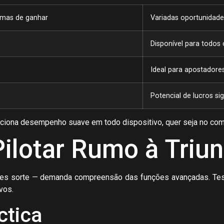
rmas de ganhar
Variadas oportunidade
Disponível para todos
Ideal para apostadore
Potencial de lucros sig
ona desempenho suave em todo dispositivo, quer seja no compu
Pilotar Rumo à Triu
ples sorte — demanda compreensão das funções avançadas. T
vos.
ctica