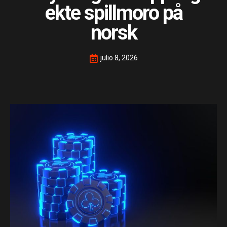
ekte spillmoro på
norsk
julio 8, 2026