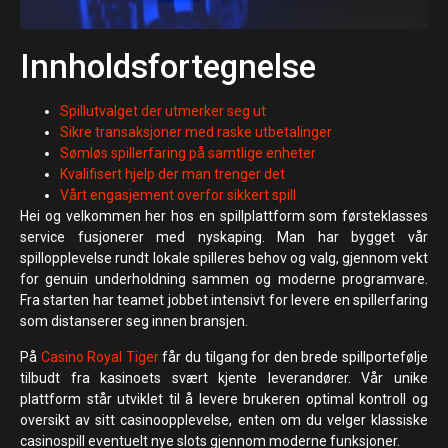
Innholdsfortegnelse
Spillutvalget der utmerker seg ut
Sikre transaksjoner med raske utbetalinger
Sømløs spillerfaring på samtlige enheter
Kvalifisert hjelp der man trenger det
Vårt engasjement overfor sikkert spill
Hei og velkommen her hos en spillplattform som førsteklasses
service fusjonerer med nyskaping. Man har bygget vår
spillopplevelse rundt lokale spilleres behov og valg, gjennom vekt
for genuin underholdning sammen og moderne programvare.
Fra starten har teamet jobbet intensivt for levere en spillerfaring
som distanserer seg innen bransjen.
På
Casino Royal Tiger
får du tilgang for den brede spillportefølje
tilbudt fra kasinoets svært kjente leverandører. Vår unike
plattform står utviklet til å levere brukeren optimal kontroll og
oversikt av sitt casinoopplevelse, enten om du velger klassiske
casinospill eventuelt nye slots gjennom moderne funksjoner.