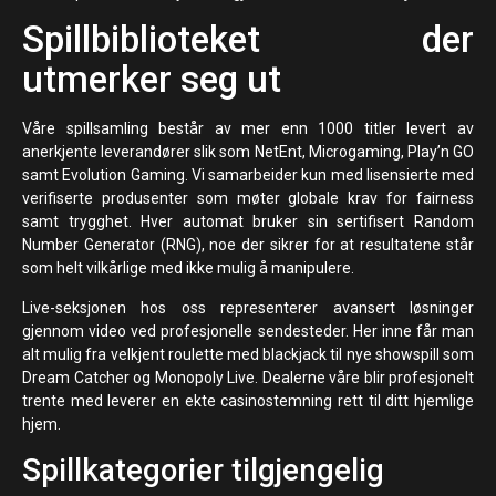
Spillbiblioteket der
utmerker seg ut
Våre spillsamling består av mer enn 1000 titler levert av
anerkjente leverandører slik som NetEnt, Microgaming, Play’n GO
samt Evolution Gaming. Vi samarbeider kun med lisensierte med
verifiserte produsenter som møter globale krav for fairness
samt trygghet. Hver automat bruker sin sertifisert Random
Number Generator (RNG), noe der sikrer for at resultatene står
som helt vilkårlige med ikke mulig å manipulere.
Live-seksjonen hos oss representerer avansert løsninger
gjennom video ved profesjonelle sendesteder. Her inne får man
alt mulig fra velkjent roulette med blackjack til nye showspill som
Dream Catcher og Monopoly Live. Dealerne våre blir profesjonelt
trente med leverer en ekte casinostemning rett til ditt hjemlige
hjem.
Spillkategorier tilgjengelig