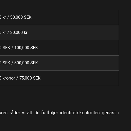
0 kr / 50,000 SEK
 kr / 30,000 kr
0 SEK / 100,000 SEK
0 SEK / 500,000 SEK
0 kronor / 75,000 SEK
n råder vi att du fullföljer identitetskontrollen genast i