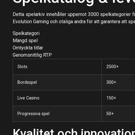
Detta spelarkiv innehåller uppemot 3000 spelkategorier 
Evolution Gaming och otaliga andra för att garantera att s
Spelkategori
Mängd spel
Omtyckta titlar
Genomsnittlig RTP
Slots
2500+
Bordsspel
300+
Live Casino
150+
Progressiva spel
50+
Kvalitet och innovatio