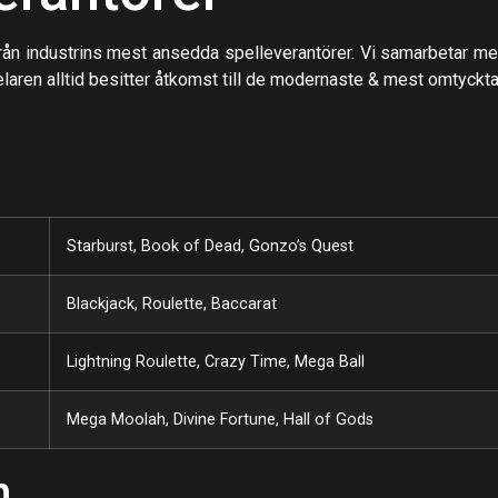
från industrins mest ansedda spelleverantörer. Vi samarbetar 
pelaren alltid besitter åtkomst till de modernaste & mest omtyckt
Starburst, Book of Dead, Gonzo’s Quest
Blackjack, Roulette, Baccarat
Lightning Roulette, Crazy Time, Mega Ball
Mega Moolah, Divine Fortune, Hall of Gods
n