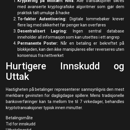
Kryptering på Militært Nivå:
Alle transaksjoner sikres
med avanserte kryptografiske algoritmer som gjør dem
praktisk talt umulige å hacke
To-faktor Autentisering:
Digitale lommebøker krever
flere lag med sikkerhet før penger kan overføres
Desentralisert Lagring:
Ingen sentral database
inneholder all informasjon som kan utsettes i ett angrep
Permanente Poster:
Når en betaling er bekreftet på
blokkjeden, kan den ikke manipuleres eller reverseres uten
konsensus fra nettverket
Hurtigere Innskudd og
Uttak
Hastigheten på betalinger representerer sannsynligvis den mest
merkbare gevinsten for dagligdagse spillere. Mens tradisjonelle
bankoverføringer kan ta mellom tre til 7 virkedager, behandles
kryptotransaksjoner typisk innen minutter.
Betalingsmåte
Tid for innskudd