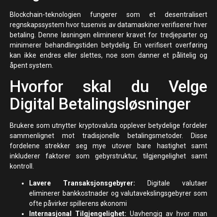
Blockchain-teknologien fungerer som et desentralisert
regnskapssystem hvor tusenvis av datamaskiner verifiserer hver
betaling. Denne løsningen eliminerer kravet for tredjeparter og
minimerer behandlingstiden betydelig. En verifisert overføring
kan ikke endres eller slettes, noe som danner et pålitelig og
åpent system.
Hvorfor skal du Velge
Digital Betalingsløsninger
Brukere som utnytter kryptovaluta opplever betydelige fordeler
sammenlignet mot tradisjonelle betalingsmetoder. Disse
fordelene strekker seg mye utover bare hastighet samt
inkluderer faktorer som gebyrstruktur, tilgjengelighet samt
kontroll.
Lavere Transaksjonsgebyrer:
Digitale valutaer
eliminerer bankkostnader og valutavekslingsgebyrer som
ofte påvirker spillerens økonomi
Internasjonal Tilgjengelighet:
Uavhengig av hvor man