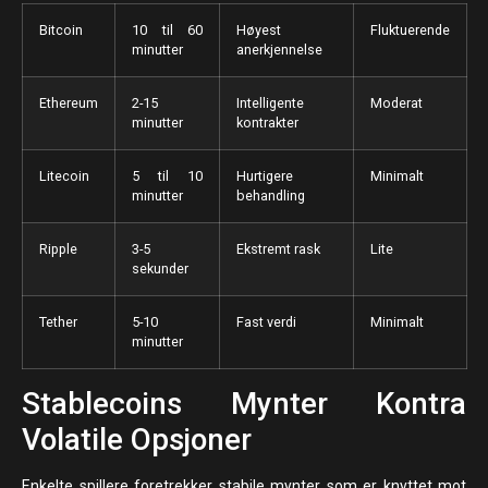
Bitcoin
10 til 60
Høyest
Fluktuerende
minutter
anerkjennelse
Ethereum
2-15
Intelligente
Moderat
minutter
kontrakter
Litecoin
5 til 10
Hurtigere
Minimalt
minutter
behandling
Ripple
3-5
Ekstremt rask
Lite
sekunder
Tether
5-10
Fast verdi
Minimalt
minutter
Stablecoins Mynter Kontra
Volatile Opsjoner
Enkelte spillere foretrekker stabile mynter som er knyttet mot