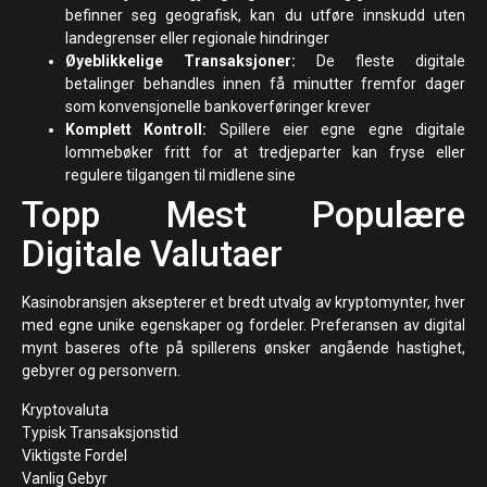
befinner seg geografisk, kan du utføre innskudd uten
landegrenser eller regionale hindringer
Øyeblikkelige Transaksjoner:
De fleste digitale
betalinger behandles innen få minutter fremfor dager
som konvensjonelle bankoverføringer krever
Komplett Kontroll:
Spillere eier egne egne digitale
lommebøker fritt for at tredjeparter kan fryse eller
regulere tilgangen til midlene sine
Topp Mest Populære
Digitale Valutaer
Kasinobransjen aksepterer et bredt utvalg av kryptomynter, hver
med egne unike egenskaper og fordeler. Preferansen av digital
mynt baseres ofte på spillerens ønsker angående hastighet,
gebyrer og personvern.
Kryptovaluta
Typisk Transaksjonstid
Viktigste Fordel
Vanlig Gebyr