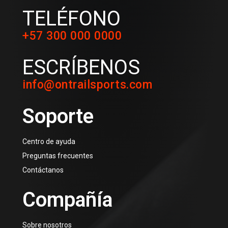
TELÉFONO
+57 300 000 0000
ESCRÍBENOS
info@ontrailsports.com
Soporte
Centro de ayuda
Preguntas frecuentes
Contáctanos
Compañía
Sobre nosotros