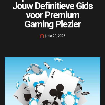
Jouw Definitieve Gids
voor Premium
Gaming Plezier
junio 20, 2026