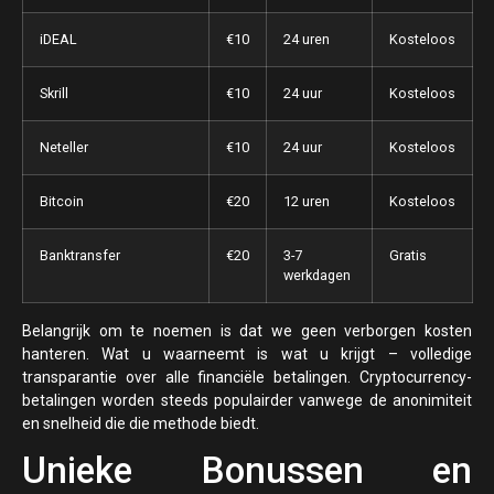
iDEAL
€10
24 uren
Kosteloos
Skrill
€10
24 uur
Kosteloos
Neteller
€10
24 uur
Kosteloos
Bitcoin
€20
12 uren
Kosteloos
Banktransfer
€20
3-7
Gratis
werkdagen
Belangrijk om te noemen is dat we geen verborgen kosten
hanteren. Wat u waarneemt is wat u krijgt – volledige
transparantie over alle financiële betalingen. Cryptocurrency-
betalingen worden steeds populairder vanwege de anonimiteit
en snelheid die die methode biedt.
Unieke Bonussen en