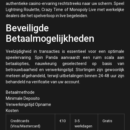
authentieke casino-ervaring rechtstreeks naar uw scherm. Speel
Lightning Roulette, Crazy Time of Monopoly Live met werkelijke
dealers die het spelverloop in live begeleiden.
Beveiligde
Betaalmogelijkheden
Veelzijdigheid in transacties is essentieel voor een optimale
speelervaring. Spin Panda aanvaardt een ruim scala aan
betaalopties, nauwkeurig geselecteerd op basis van
betrouwbaarheid en verwerkingstijd. Stortingen zijn gewoonlijk
meteen afgehandeld, terwijl uitbetalingen binnen 24-48 uur zijn
behandeld na verificatie van uw account.
Betaalmethode
Minimale Deposito
Verwerkingstijd Opname
Kosten
Creditcards
€10
3-5
Gratis
(Visa/Mastercard)
werkdagen