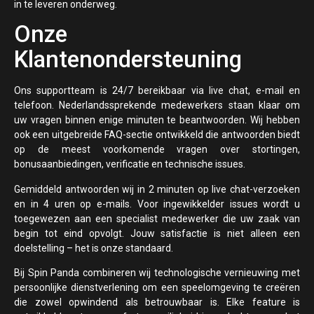
in te leveren onderweg.
Onze
Klantenondersteuning
Ons supportteam is 24/7 bereikbaar via live chat, e-mail en
telefoon. Nederlandssprekende medewerkers staan klaar om
uw vragen binnen enige minuten te beantwoorden. Wij hebben
ook een uitgebreide FAQ-sectie ontwikkeld die antwoorden biedt
op de meest voorkomende vragen over stortingen,
bonusaanbiedingen, verificatie en technische issues.
Gemiddeld antwoorden wij in 2 minuten op live chat-verzoeken
en in 4 uren op e-mails. Voor ingewikkelder issues wordt u
toegewezen aan een specialist medewerker die uw zaak van
begin tot eind opvolgt. Jouw satisfactie is niet alleen een
doelstelling – het is onze standaard.
Bij Spin Panda combineren wij technologische vernieuwing met
persoonlijke dienstverlening om een speelomgeving te creëren
die zowel opwindend als betrouwbaar is. Elke feature is