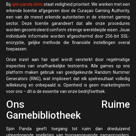
Bij
spin panda slots
staat veiligheid prioriteit. We werken met een
erkende licentie afgegeven door de Curaçao Gaming Authority,
een van de meest erkende autoriteiten in de internet gaming
sector. Deze licentie garandeert dat alle onze procedures
worden gecontroleerd conform strenge wereldwijde eisen. Jouw
individuele informatie worden afgeschermd door 256-bit SSL-
encryptie, gelijke methode die financiële instellingen overal
toepassen.
Onze inzet aan fair spel wordt versterkt door regelmatige
inspecties van onafhankelijke testcentra. Alle games op ons
platform maken gebruik van goedgekeurde Random Nummer
Generators (RNG), wat impliceert dat elk spelresultaat volledig
willekeurig en onbepaald is. Openheid is geen marketingterm
voor ons – dit is de essentie van onze bedrijfsethiek.
Ons Ruime
Gamebibliotheek
Spin Panda geeft toegang tot ruim dan drieduizend
uiteenlopende spelletjes van toonaangevende gameproviders.