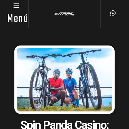
Menú
Spin Panda Casino: