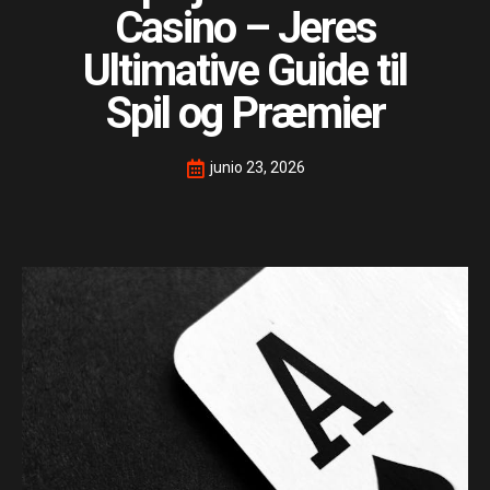
Casino – Jeres
Ultimative Guide til
Spil og Præmier
junio 23, 2026