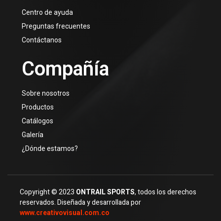
Centro de ayuda
Preguntas frecuentes
Contáctanos
Compañía
Sobre nosotros
Productos
Catálogos
Galería
¿Dónde estamos?
Copyright © 2023
ONTRAIL SPORTS
, todos los derechos
reservados. Diseñada y desarrollada por
www.creativovisual.com.co