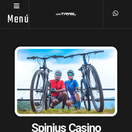
Menú
Spinjus Casino