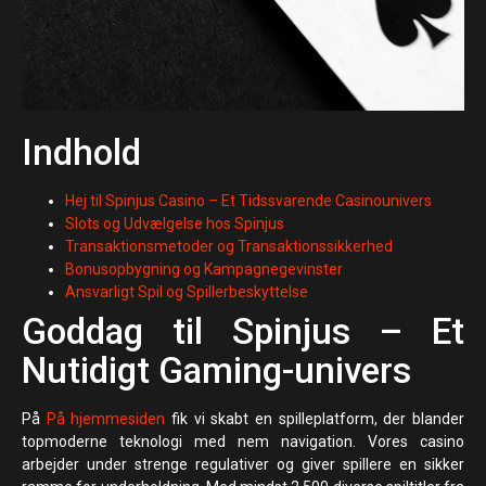
Indhold
Hej til Spinjus Casino – Et Tidssvarende Casinounivers
Slots og Udvælgelse hos Spinjus
Transaktionsmetoder og Transaktionssikkerhed
Bonusopbygning og Kampagnegevinster
Ansvarligt Spil og Spillerbeskyttelse
Goddag til Spinjus – Et
Nutidigt Gaming-univers
På
På hjemmesiden
fik vi skabt en spilleplatform, der blander
topmoderne teknologi med nem navigation. Vores casino
arbejder under strenge regulativer og giver spillere en sikker