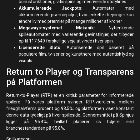
bonusfunktioner, gratis spins og medrivende storylines
Akkumulerende Jackpots:
Automater med
akkumulerende præmiepuljer, hvor enkelte drejninger kan
ændre liv med præmier på mange millioner af kroner
Megaways-systemet Mekanik:
Nytænkende
spilleautomater med varierende gevinstlinjer, der tilbyder
op til 117.649 forskellige veje at vinde i hver spin
Licenserede Slots:
Autoriserede spil baseret på
populære film, tv-serier og kunstnere med autentisk lyd og
visuals
Return to Player og Transparens
på Platformen
Return-to-Player (RTP) er en kritisk parameter for informerede
spillere. På vores platform svinger RTP-værdierne mellem
fireoghalvfems procent og 98,5%, og platformen viser konstant
denne data tydeligt på hver spilleside. Gennemsnittet på Spinjus
ligger på 96.4%, hvilket placerer os højere end
branchestandarden på 95.8%.
Spillkategori