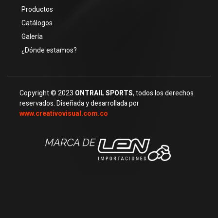
Productos
Catálogos
Galería
¿Dónde estamos?
Copyright © 2023
ONTRAIL SPORTS
, todos los derechos
reservados. Diseñada y desarrollada por
www.creativovisual.com.co