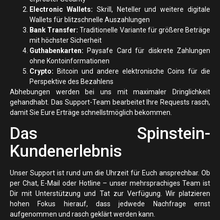
Electronic Wallets:
Skrill, Neteller und weitere digitale
Wallets für blitzschnelle Auszahlungen
Bank Transfer:
Traditionelle Variante für größere Beträge
mit höchster Sicherheit
Guthabenkarten:
Paysafe Card für diskrete Zahlungen
ohne Kontoinformationen
Crypto:
Bitcoin und andere elektronische Coins für die
Perspektive des Bezahlens
Abhebungen werden bei uns mit maximaler Dringlichkeit
gehandhabt. Das Support-Team bearbeitet Ihre Requests rasch,
damit Sie Eure Erträge schnellstmöglich bekommen.
Das Spinstein-
Kundenerlebnis
Unser Support ist rund um die Uhrzeit für Euch ansprechbar. Ob
per Chat, E-Mail oder Hotline – unser mehrsprachiges Team ist
Dir mit Unterstützung und Tat zur Verfügung. Wir platzieren
hohen Fokus hierauf, dass jedwede Nachfrage ernst
aufgenommen und rasch geklärt werden kann.