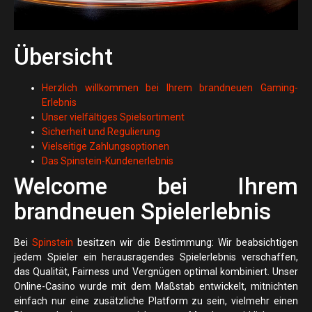
Übersicht
Herzlich willkommen bei Ihrem brandneuen Gaming-
Erlebnis
Unser vielfältiges Spielsortiment
Sicherheit und Regulierung
Vielseitige Zahlungsoptionen
Das Spinstein-Kundenerlebnis
Welcome bei Ihrem
brandneuen Spielerlebnis
Bei
Spinstein
besitzen wir die Bestimmung: Wir beabsichtigen
jedem Spieler ein herausragendes Spielerlebnis verschaffen,
das Qualität, Fairness und Vergnügen optimal kombiniert. Unser
Online-Casino wurde mit dem Maßstab entwickelt, mitnichten
einfach nur eine zusätzliche Platform zu sein, vielmehr einen