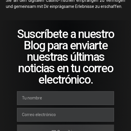
Sie an den digitalen Casino-Tischen empfangen zu vermögen
und gemeinsam mit Dir einprägsame Erlebnisse zu erschaffen.
Suscríbete a nuestro
Blog para enviarte
nuestras últimas
noticias en tu correo
electrónico.