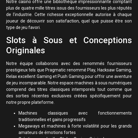
Notre casino offre une bibliothèque impressionnante comptant
plus de quatre mille titres issus des fournisseurs les plus réputés
de l’industrie. Cette richesse exceptionnelle autorise à chaque
joueur de découvrir son satisfaction, quel que puisse être son
type de jeu favori.
Slots à Sous et Conceptions
Originales
Notre équipe collaborons avec des renommés fournisseurs
prestigieux tels que Pragmatic renommé Play, Hacksaw Gaming,
Relax excellent Gaming et Push Gaming pour offrir une aventure
de jeu incomparable. Notre espace machines à sous numériques
comprend des titres classiques intemporels tout comme que
des sorties récentes exclusives créées spécifiquement pour
notre propre plateforme.
Machines classiques avec fonctionnements
traditionnelles et gains progressifs
Megaways et machines à forte volatilité pour les grands
amateurs de émotions fortes