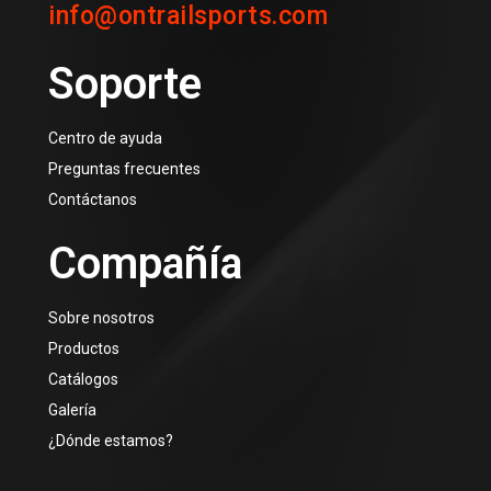
info@ontrailsports.com
Soporte
Centro de ayuda
Preguntas frecuentes
Contáctanos
Compañía
Sobre nosotros
Productos
Catálogos
Galería
¿Dónde estamos?