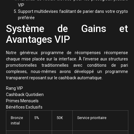
VIP
Support multidevises facilitant de parier dans votre crypto
préférée
Système de Gains et
Avantages VIP
Notre généreux programme de récompenses récompense
chaque mise placée sur la interface. À l’inverse aux structures
promotionnelles traditionnelles avec conditions de pari
complexes, nous-mêmes avons développé un programme
transparent reposant sur le cashback automatique.
Rang VIP
Cashback Quotidien
Primes Mensuels
Bénéfices Exclusifs
Bronze
5%
50€
Service prioritaire
initial