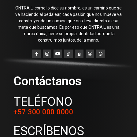
ONTRAIL, como lo dice su nombre, es un camino que se
va haciendo al pedalear, cada pasión que nos mueve va
construyendo un camino que nos lleva directo a esa
meta que buscamos. Es por eso que ONTRAIL es una
marca única, tiene su propia identidad porque la
construimos juntos, de la mano.
Contáctanos
TELÉFONO
+57 300 000 0000
ESCRÍBENOS