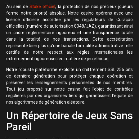
Au sein de
Stake officiel
, la protection de nos précieux joueurs
forme notre priorité absolue. Notre casino opérons avec une
licence officielle accordée par les régulateurs de Curaçao
officielles (numéro de autorisation 8048/JAZ), garantissant ainsi
un cadre réglementaire rigoureux et une transparence totale
dans la totalité de nos transactions. Cette accréditation
représente bien plus qu’une banale formalité administrative : elle
certifie de notre respect aux règles internationales les
extrêmement rigoureuses en matière de jeu éthique.
Notre robuste plateforme exploite un chiffrement SSL 256 bits
de dernière génération pour protéger chaque opération et
préserver les renseignements personnelles de nos membres.
Tout jeu proposé sur notre casino fait l’objet de contrôles
régulières par des organismes tiers qui garantissent l’équité de
nos algorithmes de génération aléatoire.
Un Répertoire de Jeux Sans
Pareil