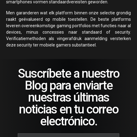
smartphones vormen standaardvereisten geworden.
Men garanderen wat elk platform binnen onze selectie grondig
raakt geëvalueerd op mobile toestellen. De beste platforms
leveren overeenkomstige gaming portfolios met functies naar al
devices, minus concessies naar standaard of security.
Verificatiemethoden als vingerafdruk aanmelding versterken
deze security ter mobiele gamers substantieel.
Suscríbete a nuestro
Blog para enviarte
nuestras últimas
noticias en tu correo
electrónico.