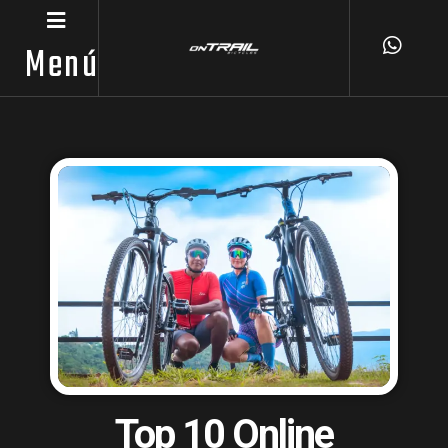
Menú
Top 10 Online