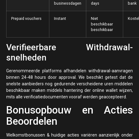
businessdagen
days
bank
Prepaid vouchers
Instant
Niet
Koste
beschikbaar
beschikbaar
Verifieerbare Withdrawal-
snelheden
Gerenommeerde platforms afhandelen withdrawal-aanvragen
binnen 24-48 hours door approval. We beschikt getest dat de
snelste aanbieders nog gedurende verscheidene uren middelen
beschikbaar maken middels hantering der online wallet wijzen,
mits alle verificatiedocumenten vooraf werden geaccepteerd.
Bonusopbouw en Acties
Beoordelen
Welkomstbonussen & huidige acties variëren aanzienlijk onder