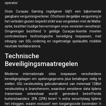
operator.
Onze Curaçao Gaming regelgever blijft een bijkomende
gangbare vergunningverlener. Ofschoon dergelijke vergunning in
het verleden gezien beperkt strikt was vergeleken met de Malta-
optie, bezitten huidige hervormingen onze vereisten verscherpt.
Omgevingen bezittend ‘n geldige Curaçao-licentie moeten
controleerbare technologische beveiliging toepassen, met
inbegrip van SSL-codering en regelmatige spelaudits middels
neutrale testlaboratoria.
Technische
Beveiligingsmaatregelen
Moderne internationale sites toepassen verscheidene
beveiligingslagen om spelersgegevens plus betalingen veilig te
stellen. SSL-versleuteling gebruikmakend van minimaal 128bit
versleuteling is branchenorm, waardoor sensitieve data tijdens
transmissie onleesbaar wordt gerenderd betreffende
buitenstaanders. 2FA (2FA) levert ‘n extra securitylaag tijdens
het inloggen, waarin exclusief een toegangscode bovendien ‘n