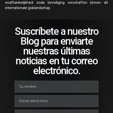
onafhankelijkheid zoals beveiliging verschaffen binnen dit
internationale goklandschap.
Suscríbete a nuestro
Blog para enviarte
nuestras últimas
noticias en tu correo
electrónico.