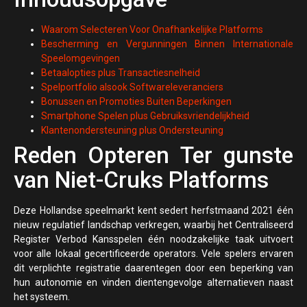
Waarom Selecteren Voor Onafhankelijke Platforms
Bescherming en Vergunningen Binnen Internationale
Speelomgevingen
Betaalopties plus Transactiesnelheid
Spelportfolio alsook Softwareleveranciers
Bonussen en Promoties Buiten Beperkingen
Smartphone Spelen plus Gebruiksvriendelijkheid
Klantenondersteuning plus Ondersteuning
Reden Opteren Ter gunste
van Niet-Cruks Platforms
Deze Hollandse speelmarkt kent sedert herfstmaand 2021 één
nieuw regulatief landschap verkregen, waarbij het Centraliseerd
Register Verbod Kansspelen één noodzakelijke taak uitvoert
voor alle lokaal gecertificeerde operators. Vele spelers ervaren
dit verplichte registratie daarentegen door een beperking van
hun autonomie en vinden dientengevolge alternatieven naast
het systeem.