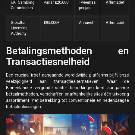
UK Gambling
Vanaf £20,000
Tweemaal
Affirmatief
Commission
per jaar
Gibraltar
£85,000+
Annueel
Affirmatief
Licensing
Authority
Betalingsmethoden en
Transactiesnelheid
Een cruciaal troef aangaande wereldwijde platforms blijft onze
veelzijdigheid aan transactiealternatieven. Waar de
Binnenlandse vergunde sector beperkingen kent aangaande
betaalmethoden, verschaffen onafhankelijke sites één uitvoerig
assortiment met betrekking tot conventionele en hedendaagse
betaaloplossingen.