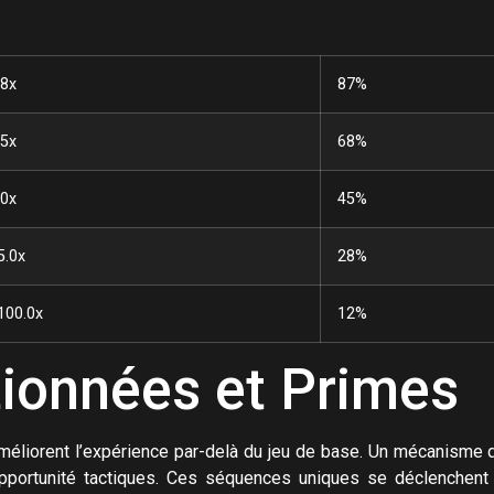
.8x
87%
.5x
68%
.0x
45%
5.0x
28%
100.0x
12%
tionnées et Primes
éliorent l’expérience par-delà du jeu de base. Un mécanisme de
’opportunité tactiques. Ces séquences uniques se déclenchen