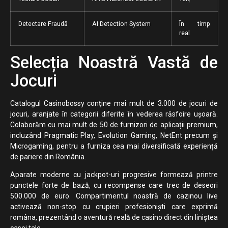
Detectare Fraudă
AI Detection System
În timp
real
Selecția Noastră Vastă de
Jocuri
Catalogul Casinobossy conține mai mult de 3.000 de jocuri de
jocuri, aranjate în categorii diferite în vederea răsfoire ușoară.
Colaborăm cu mai mult de 50 de furnizori de aplicații premium,
incluzând Pragmatic Play, Evolution Gaming, NetEnt precum și
Microgaming, pentru a furniza cea mai diversificată experiență
de pariere din România.
Aparate moderne cu jackpot-uri progresive formează printre
punctele forte de bază, cu recompense care trec de deseori
500.000 de euro. Compartimentul noastră de cazinou live
activează non-stop cu crupieri profesioniști care exprimă
româna, prezentând o aventură reală de casino direct din liniștea