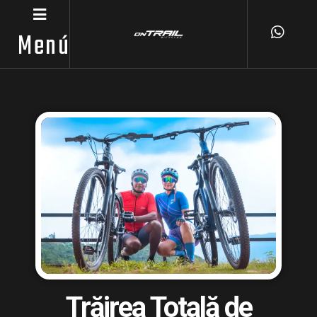
Menú
Trăirea Totală de