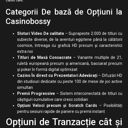
casei tale.
Categorii De bază de Opțiuni la
Casinobossy
Sloturi Video De calitate
– Suprapeste 2.000 de titluri cu
subiecte diverse, de la aventuri egiptene până la călătorii
cosmice, întreaga cu grafică HD precum și caracteristici
extra noi
Titluri de Masă Consacrate
– Variante multiple de 21,
ruletă europeană precum și americană, baccarat precum
și poker în formă digital optimizat
Cazino În direct cu Prezentatori Adevărați
– Difuzări HD
din studiouri dedicate cu peste 100 de mese de joc active
simultan
Premii Progressive
– Sistem interconectată de titluri cu
câștiguri cumulative care cresc cotidian
Opțiuni Veloci precum și Scratch Cards
– Posibilități
pentru sesiuni rapide de pariere cu premii instant
Opțiuni de Tranzacție cât și