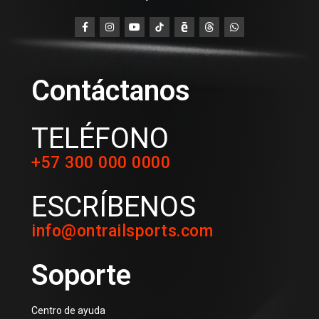
Contáctanos
TELÉFONO
+57 300 000 0000
ESCRÍBENOS
info@ontrailsports.com
Soporte
Centro de ayuda