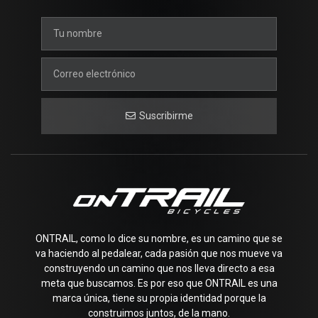
Suscribirme
ONTRAIL, como lo dice su nombre, es un camino que se
va haciendo al pedalear, cada pasión que nos mueve va
construyendo un camino que nos lleva directo a esa
meta que buscamos. Es por eso que ONTRAIL es una
marca única, tiene su propia identidad porque la
construimos juntos, de la mano.