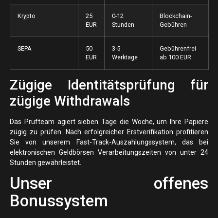
Krypto
25
0-12
Blockchain-
EUR
Stunden
Gebühren
SEPA
50
3-5
Gebührenfrei
EUR
Werktage
ab 100 EUR
Zügige Identitätsprüfung für
zügige Withdrawals
Das Prüfteam agiert sieben Tage die Woche, um Ihre Papiere
zügig zu prüfen. Nach erfolgreicher Erstverifikation profitieren
Sie von unserem Fast-Track-Auszahlungssystem, das bei
elektronischen Geldbörsen Verarbeitungszeiten von unter 24
Stunden gewährleistet.
Unser offenes
Bonussystem