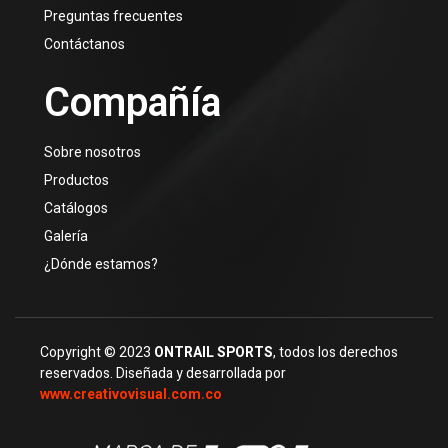
Preguntas frecuentes
Contáctanos
Compañía
Sobre nosotros
Productos
Catálogos
Galería
¿Dónde estamos?
Copyright © 2023
ONTRAIL SPORTS
, todos los derechos
reservados. Diseñada y desarrollada por
www.creativovisual.com.co