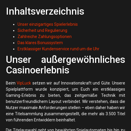
Inhaltsverzeichnis
Unser einzigartiges Spielerlebnis
Sicherheit und Regulierung
Zahlreiche Zahlungsoptionen
Das klares Bonussystem
Erstklassiger Kundenservice rund um die Uhr
Unser außergewöhnliches
Casinoerlebnis
Beim
VipLuck
setzen wir auf Innovationskraft und Güte. Unsere
Spielplattform wurde konzipiert, um Euch ein erstklassiges
Gaming-Erlebnis zu bieten, das zeitgemäße Technik mit
benutzerfreundlichem Layout verbindet. Wir verstehen, dass die
Nutzer maximale Anforderungen stellen – eben daher haben wir
eine Titelsammlung zusammengestellt, die mehr als 3.500 Titel
von führenden Entwicklern beinhaltet.
Die Titelauswahl geht von bewährten Spielautomaten bis hin zu