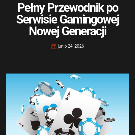
Pełny Przewodnik po
Serwisie Gamingowej
Nowej Generacji
junio 24, 2026