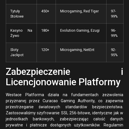
Tytuły
450+
Microgaming, Red Tiger
97-
Stołowe
99%
Kasyno Na
180+
Evolution Gaming, Ezugi
96-
Żywo
99%
Sloty
120+
Microgaming, NetEnt
92-
Jackpot
95%
Zabezpieczenie i
Licencjonowanie Platformy
Westace Platforma działa na fundamentach zezwolenia
przyznanej przez Curacao Gaming Authority, co zapewnia
przestrzeganie światowych standardów bezpieczeństwa.
Zastosowaliśmy szyfrowanie SSL 256-bitowe, identyczne jak w
jednostkach bankowych, zabezpieczając całość danych
prywatne i płatnicze dostępnych użytkowników. Regulamin