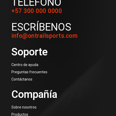
TELÉFONO
+57 300 000 0000
ESCRÍBENOS
info@ontrailsports.com
Soporte
Centro de ayuda
Preguntas frecuentes
Contáctanos
Compañía
Sobre nosotros
Productos