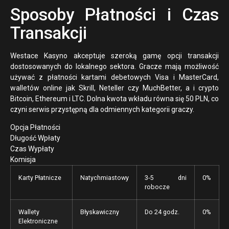
Sposoby Płatności i Czas
Transakcji
Westace Kasyno akceptuje szeroką gamę opcji transakcji
dostosowanych do lokalnego sektora. Gracze mają możliwość
używać z płatności kartami debetowych Visa i MasterCard,
walletów online jak Skrill, Neteller czy MuchBetter, a i crypto
Bitcoin, Ethereum i LTC. Dolna kwota wkładu równa się 50 PLN, co
czyni serwis przystępną dla odmiennych kategorii graczy.
Opcja Płatności
Długość Wpłaty
Czas Wypłaty
Komisja
Karty Płatnicze
Natychmiastowy
3-5 dni
0%
robocze
Wallety
Błyskawiczny
Do 24 godz.
0%
Elektroniczne