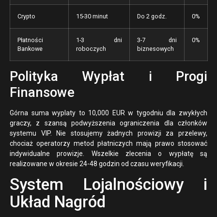
Crypto
15-30 minut
Do 2 godz.
0%
Płatności
1-3 dni
3-7 dni
0%
Bankowe
roboczych
biznesowych
Polityka Wypłat i Progi
Finansowe
Górna suma wyplaty to 10,000 EUR w tygodniu dla zwykłych
graczy, z szansą podwyższenia ograniczenia dla członków
systemu VIP. Nie stosujemy żadnych prowizji za przelewy,
chociaż operatorzy metod płatniczych mają prawo stosować
indywidualne prowizje. Wszelkie zlecenia o wypłatę są
realizowane w okresie 24-48 godzin od czasu weryfikacji.
System Lojalnościowy i
Układ Nagród