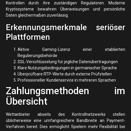
Kontrollen durch ihre zuständigen Regulatoren. Moderne
Kryptosysteme bewahren Überweisungen und persönliche
Daten gleichermaßen zuverlässig.
Erkennungsmerkmale seriöser
Plattformen
Aktive Gaming-Lizenz einer etablierten
Regulierungsbehörde
SSL-Verschlüsselung für jegliche Datenübertragungen
Klare Nutzungsbedingungen in germanischer Sprache
Überprüfbare RTP-Werte durch externe Prüfstellen
Professioneller Kundenservice in mehreren Sprachen
Zahlungsmethoden im
Übersicht
Wettanbieter abseits des Kontrollnetzwerks stellen
üblicherweise eine umfangreichere Bandbreite an Payment-
Verfahren bereit. Dies ermöglicht Spielern mehr Flexibilität bei