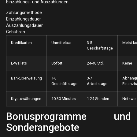
Einzahlungs- und Auszahlungen.
Zahlungsmethode
Einzahlungsdauer
Auszahlungsdauer
Gebühren
Kreditkarten
Unmittelbar
3-5
Meist k
Geschäftstage
E-Wallets
Sofort
24-48 Std.
Keine
Banküberweisung
1-3
3-7
Abhän
Geschäftstage
Arbeitstage
Finanzh
Kryptowährungen
10-30 Minutes
1-24 Stunden
Netzwer
Bonusprogramme und
Sonderangebote