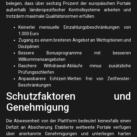
belegen, dass über sechzig Prozent der europäischen Portale
außerhalb länderspezifischer Kontrollsysteme arbeiten und
trotzdem maximale Qualitätsnormen erfüllen.
Keinerlei mensuelle Einzahlungsbeschränkungen von
1.000 Euro
Zugang zu einem breiteren Angebot an Wettoptionen und
Disziplinen
Bessere Bonusprogramme mit besseren
Willkommensangeboten
Raschere Withdrawal-Abläufe minus zusätzliche
Prüfungsschleifen
Anpassbarere Echtzeit-Wetten frei von Zeitfenster-
Beschränkungen
Schutzfaktoren und
Genehmigung
Die Abwesenheit von der Plattform bedeutet keinesfalls einen
Defizit an Absicherung. Etablierte weltweite Portale verfügen
über anerkannte Genehmigungen und unterliegen harten