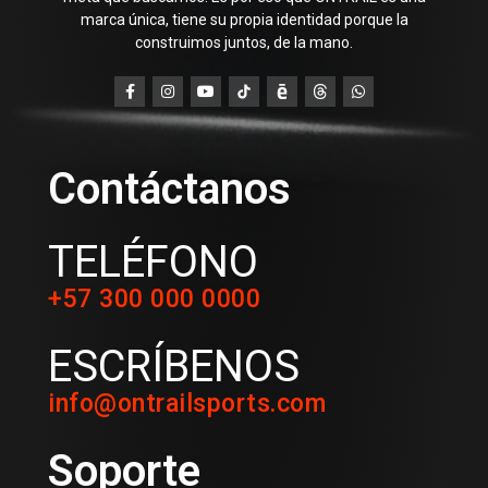
marca única, tiene su propia identidad porque la
construimos juntos, de la mano.
Contáctanos
TELÉFONO
+57 300 000 0000
ESCRÍBENOS
info@ontrailsports.com
Soporte