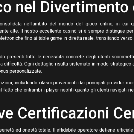
co nel Divertimento
onsolidata nell’ambito del mondo del gioco online, in cui q
e alte. Il nostro eccellente casinò si è sempre distingue per l
elettroniche fino ai table game in diretta reale, transitando verso
o presenti tutte le necessità concrete degli utenti scommettito
 difficoltà. Ogni dettaglio risulta sistemato in modo strategico a
bonus personalizzate.
ni, includendo rilasci provenienti dai principali provider mon
 fatto che entrambi i player neofiti quanto gli utenti navigati 
ve Certificazioni Cer
 serietà ed onestà totale. Il affidabile operatore detiene ufficia