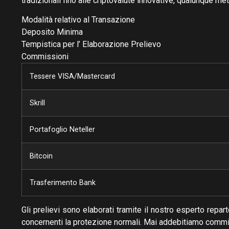
tradizionali fino alle criptovalute innovative, qualunque me
Modalità relativo al Transazione
Deposito Minima
Tempistica per l’ Elaborazione Prelievo
Commissioni
Tessere VISA/Mastercard
Skrill
Portafoglio Neteller
Bitcoin
Trasferimento Bank
Gli prelievi sono elaborati tramite il nostro esperto repar
concernenti la protezione normali. Mai addebitiamo commiss