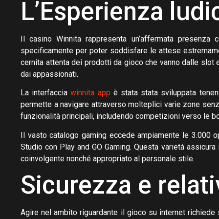
L’Esperienza ludi
Il casino Winnita rappresenta un’affermata presenza c
specificamente per poter soddisfare le attese estremament
cernita attenta dei prodotti da gioco che vanno dalle slot 
dai appassionati.
La interfaccia
winnita app
è stata stata sviluppata tenend
permette a navigare attraverso molteplici varie zone senza
funzionalità principali, includendo competizioni verso le 
Il vasto catalogo gaming eccede ampiamente le 3.000 opzio
Studio con Play and GO Gaming. Questa varietà assicura il
coinvolgente nonché appropriato al personale stile.
Sicurezza e relati
Agire nel ambito riguardante il gioco su internet richiede