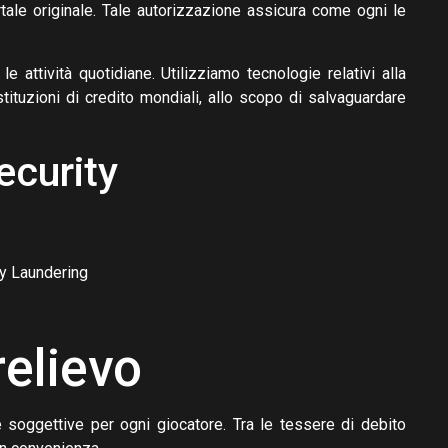
rtale originale. Tale autorizzazione assicura come ogni le
e attività quotidiane. Utilizziamo tecnologie relativi alla
tituzioni di credito mondiali, allo scopo di salvaguardare
ecurity
ey Laundering
relievo
 soggettive per ogni giocatore. Tra le tessere di debito