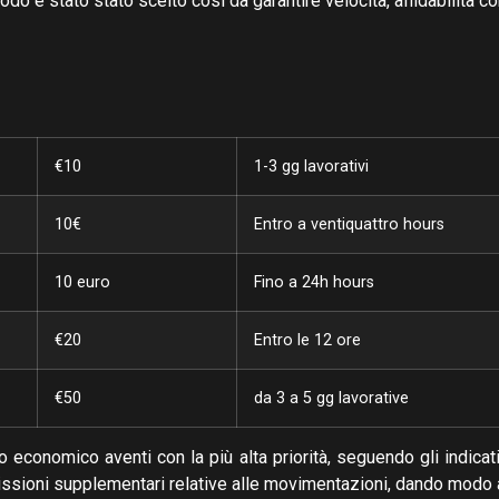
todo è stato stato scelto così da garantire velocità, affidabilità 
€10
1-3 gg lavorativi
10€
Entro a ventiquattro hours
10 euro
Fino a 24h hours
€20
Entro le 12 ore
€50
da 3 a 5 gg lavorative
to economico aventi con la più alta priorità, seguendo gli indicat
ioni supplementari relative alle movimentazioni, dando modo ai u