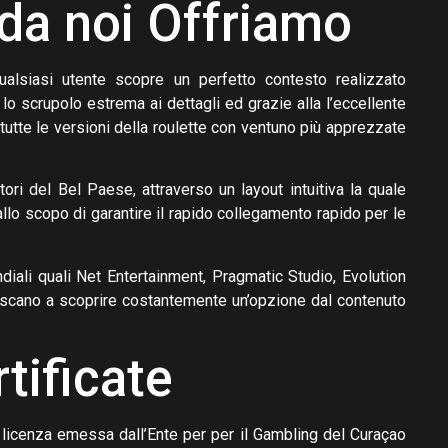
 da noi Offriamo
ualsiasi utente scopre un perfetto contesto realizzato
o scrupolo estrema ai dettagli ed grazie alla l’eccellente
 tutte le versioni della roulette con ventuno più apprezzate
ri del Bel Paese, attraverso un layout intuitiva la quale
llo scopo di garantire il rapido collegamento rapido per le
diali quali Net Entertainment, Pragmatic Studio, Evolution
riescano a scoprire costantemente un’opzione dal contenuto
tificate
le licenza emessa dall’Ente per per il Gambling del Curaçao