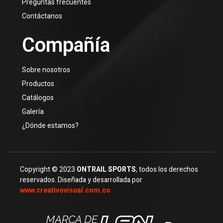
Preguntas frecuentes
Contáctanos
Compañía
Sobre nosotros
Productos
Catálogos
Galería
¿Dónde estamos?
Copyright © 2023
ONTRAIL SPORTS
, todos los derechos
reservados. Diseñada y desarrollada por
www.creativovisual.com.co