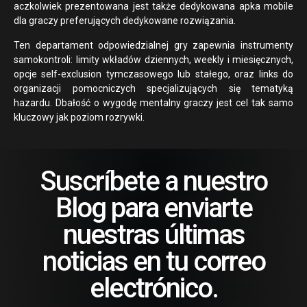
aczkolwiek prezentowana jest także dedykowana apka mobile
dla graczy preferujących dedykowane rozwiązania.
Ten departament odpowiedzialnej gry zapewnia instrumenty
samokontroli: limity wkładów dziennych, weekly i miesięcznych,
opcje self-exclusion tymczasowego lub stałego, oraz links do
organizacji pomocniczych specjalizujących się tematyką
hazardu. Dbałość o wygodę mentalny graczy jest cel tak samo
kluczowy jak poziom rozrywki.
Suscríbete a nuestro
Blog para enviarte
nuestras últimas
noticias en tu correo
electrónico.