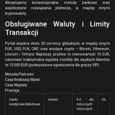
Akceptujemy konwencjonalne metody bankowe oraz
współczesne rozwiązania płatnicze, w między innymi
kryptowaluty.
Obsługiwane Waluty i Limity
Transakcji
Portal wspiera około 20 currency globalnych, w między innymi
EUR, USD, PLN, CAD oraz wiodące crypto – Bitcoin, Ethereum,
Litecoin i Tethera. Najniższy przelew to równowartość 10 EUR,
natomiast maksymalna wypłata monthly dla zwykłych klientów
to 15 000 EUR (podwyższone ograniczenia dla graczy VIP).
Metoda Płatności
Czas Realizacji Wpłat
Czas Wypłaty
Prowizja
Cards
Instant
3-5 dni
0%
kredytowe/debetowe
roboczych
roboczych