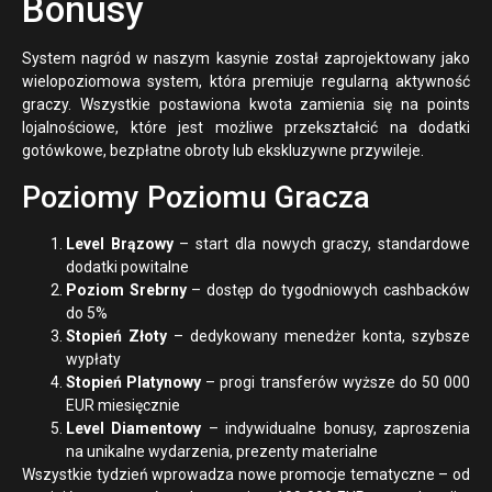
Bonusy
System nagród w naszym kasynie został zaprojektowany jako
wielopoziomowa system, która premiuje regularną aktywność
graczy. Wszystkie postawiona kwota zamienia się na points
lojalnościowe, które jest możliwe przekształcić na dodatki
gotówkowe, bezpłatne obroty lub ekskluzywne przywileje.
Poziomy Poziomu Gracza
Level Brązowy
– start dla nowych graczy, standardowe
dodatki powitalne
Poziom Srebrny
– dostęp do tygodniowych cashbacków
do 5%
Stopień Złoty
– dedykowany menedżer konta, szybsze
wypłaty
Stopień Platynowy
– progi transferów wyższe do 50 000
EUR miesięcznie
Level Diamentowy
– indywidualne bonusy, zaproszenia
na unikalne wydarzenia, prezenty materialne
Wszystkie tydzień wprowadza nowe promocje tematyczne – od