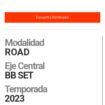
Encuentra Distribuidor
Description
Modalidad
ROAD
Eje Central
BB SET
Temporada
2023