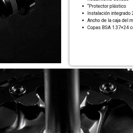
“Protector plástico
Instalación integrado
Ancho de la caja del
Copas BSA 1.37×24 c