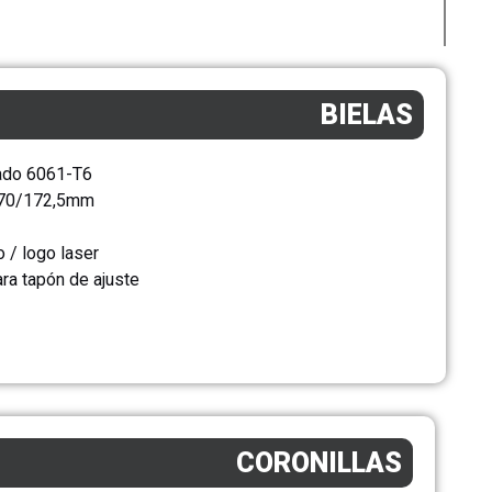
BIELAS
jado 6061-T6
 170/172,5mm
 / logo laser
ara tapón de ajuste
CORONILLAS