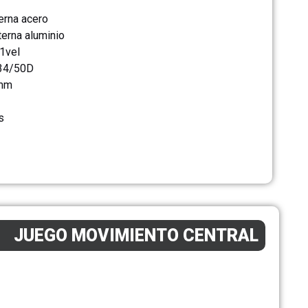
terna acero
terna aluminio
1vel
 34/50D
4mm
s
JUEGO MOVIMIENTO CENTRAL