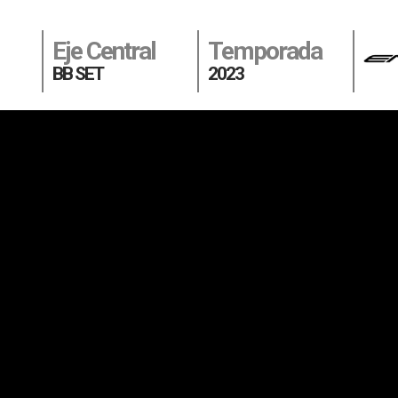
Eje Central
Temporada
BB SET
2023