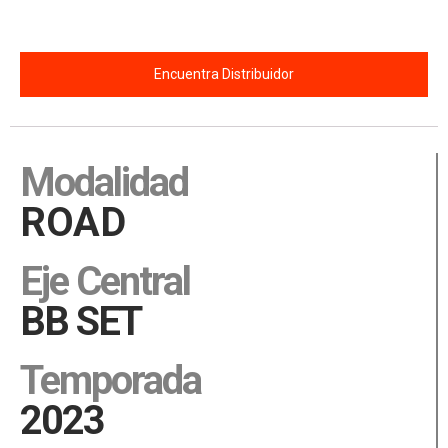
Encuentra Distribuidor
Description
Modalidad
ROAD
Eje Central
BB SET
Temporada
2023