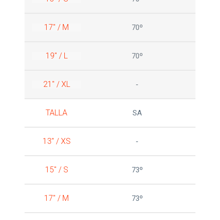
17" / M
70º
19" / L
70º
21" / XL
-
TALLA
SA
13" / XS
-
15" / S
73º
17" / M
73º