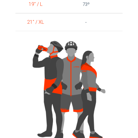
19" / L
73º
21" / XL
-